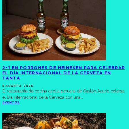
2×1 EN PORRONES DE HEINEKEN PARA CELEBRAR
EL DÍA INTERNACIONAL DE LA CERVEZA EN
TANTA
5 AGOSTO, 2026
El restaurante de cocina criolla peruana de Gastón Acurio celebra
el Día Internacional de la Cerveza con una
...
EVENTOS