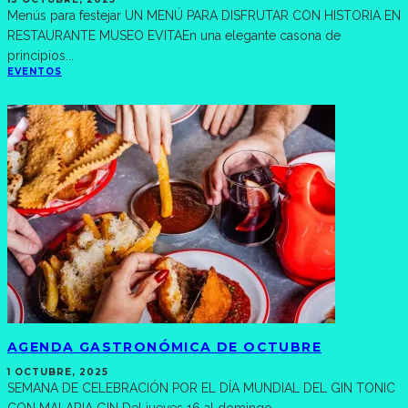
Menús para festejar UN MENÚ PARA DISFRUTAR CON HISTORIA EN
RESTAURANTE MUSEO EVITAEn una elegante casona de
principios
...
EVENTOS
AGENDA GASTRONÓMICA DE OCTUBRE
1 OCTUBRE, 2025
SEMANA DE CELEBRACIÓN POR EL DÍA MUNDIAL DEL GIN TONIC
CON MALARIA GIN Del jueves 16 al domingo
...