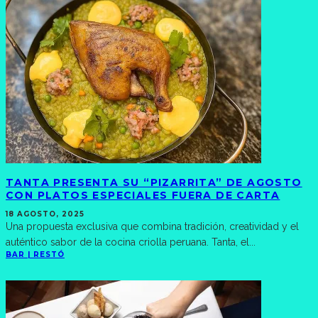
TANTA PRESENTA SU “PIZARRITA” DE AGOSTO
CON PLATOS ESPECIALES FUERA DE CARTA
18 AGOSTO, 2025
Una propuesta exclusiva que combina tradición, creatividad y el
auténtico sabor de la cocina criolla peruana. Tanta, el
...
BAR | RESTÓ