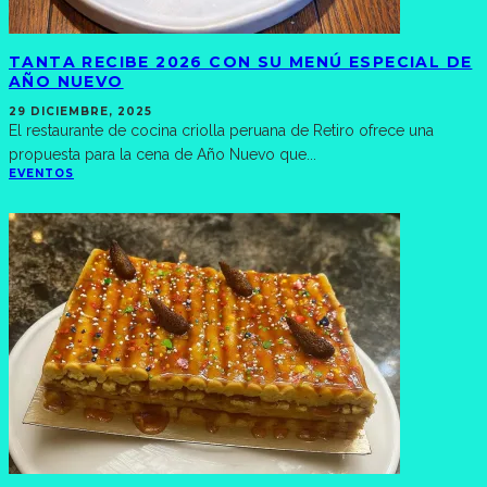
TANTA RECIBE 2026 CON SU MENÚ ESPECIAL DE
AÑO NUEVO
29 DICIEMBRE, 2025
El restaurante de cocina criolla peruana de Retiro ofrece una
propuesta para la cena de Año Nuevo que
...
EVENTOS