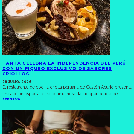
TANTA CELEBRA LA INDEPENDENCIA DEL PERÚ
CON UN PIQUEO EXCLUSIVO DE SABORES
CRIOLLOS
28 JULIO, 2026
El restaurante de cocina criolla peruana de Gastón Acurio presenta
una acción especial para conmemorar la independencia del
...
EVENTOS