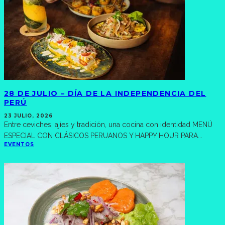
28 DE JULIO – DÍA DE LA INDEPENDENCIA DEL
PERÚ
23 JULIO, 2026
Entre ceviches, ajíes y tradición, una cocina con identidad MENÚ
ESPECIAL CON CLÁSICOS PERUANOS Y HAPPY HOUR PARA
...
EVENTOS