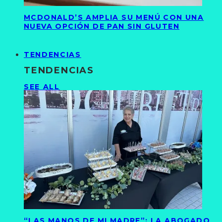
MCDONALD’S AMPLIA SU MENÚ CON UNA
NUEVA OPCIÓN DE PAN SIN GLUTEN
TENDENCIAS
TENDENCIAS
SEE ALL
“LAS MANOS DE MI MADRE”: LA ABOGADO