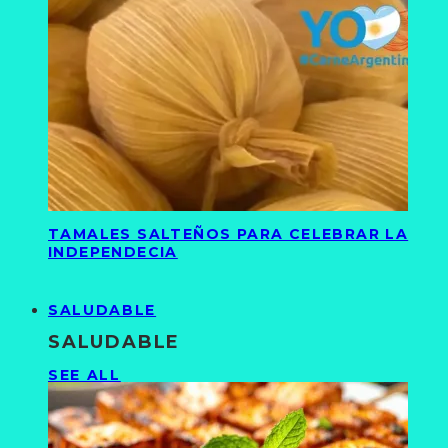
TAMALES SALTEÑOS PARA CELEBRAR LA
INDEPENDECIA
SALUDABLE
SALUDABLE
SEE ALL