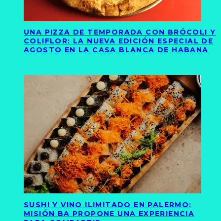
UNA PIZZA DE TEMPORADA CON BRÓCOLI Y
COLIFLOR: LA NUEVA EDICIÓN ESPECIAL DE
AGOSTO EN LA CASA BLANCA DE HABANA
SUSHI Y VINO ILIMITADO EN PALERMO:
MISIÓN BA PROPONE UNA EXPERIENCIA