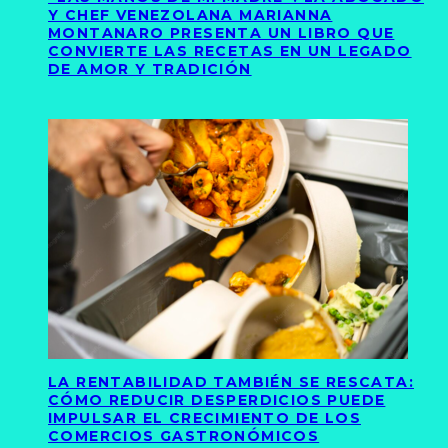
Y CHEF VENEZOLANA MARIANNA
MONTANARO PRESENTA UN LIBRO QUE
CONVIERTE LAS RECETAS EN UN LEGADO
DE AMOR Y TRADICIÓN
LA RENTABILIDAD TAMBIÉN SE RESCATA:
CÓMO REDUCIR DESPERDICIOS PUEDE
IMPULSAR EL CRECIMIENTO DE LOS
COMERCIOS GASTRONÓMICOS