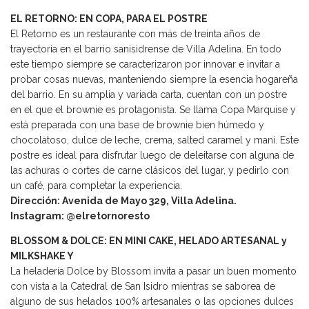
EL RETORNO: EN COPA, PARA EL POSTRE
El Retorno es un restaurante con más de treinta años de
trayectoria en el barrio sanisidrense de Villa Adelina. En todo
este tiempo siempre se caracterizaron por innovar e invitar a
probar cosas nuevas, manteniendo siempre la esencia hogareña
del barrio. En su amplia y variada carta, cuentan con un postre
en el que el brownie es protagonista. Se llama Copa Marquise y
está preparada con una base de brownie bien húmedo y
chocolatoso, dulce de leche, crema, salted caramel y maní. Este
postre es ideal para disfrutar luego de deleitarse con alguna de
las achuras o cortes de carne clásicos del lugar, y pedirlo con
un café, para completar la experiencia.
Dirección: Avenida de Mayo 329, Villa Adelina.
Instagram: @elretornoresto
BLOSSOM & DOLCE: EN MINI CAKE, HELADO ARTESANAL y
MILKSHAKE Y
La heladería Dolce by Blossom invita a pasar un buen momento
con vista a la Catedral de San Isidro mientras se saborea de
alguno de sus helados 100% artesanales o las opciones dulces