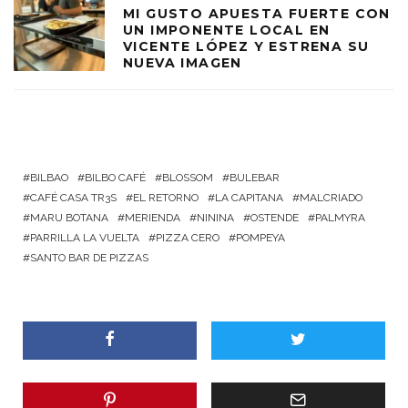
MI GUSTO APUESTA FUERTE CON
UN IMPONENTE LOCAL EN
VICENTE LÓPEZ Y ESTRENA SU
NUEVA IMAGEN
BILBAO
BILBO CAFÉ
BLOSSOM
BULEBAR
CAFÉ CASA TR3S
EL RETORNO
LA CAPITANA
MALCRIADO
MARU BOTANA
MERIENDA
NININA
OSTENDE
PALMYRA
PARRILLA LA VUELTA
PIZZA CERO
POMPEYA
SANTO BAR DE PIZZAS