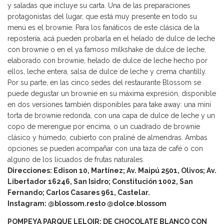
y saladas que incluye su carta. Una de las preparaciones
protagonistas del lugar, que está muy presente en todo su
menú es el brownie. Para los fanáticos de este clásica de la
repostería, acá pueden probarla en el helado de dulce de leche
con brownie o en el ya famoso milkshake de dulce de leche,
elaborado con brownie, helado de dulce de leche hecho por
ellos, leche entera, salsa de dulce de leche y crema chantilly.
Por su parte, en las cinco sedes del restaurante Blossom se
puede degustar un brownie en su máxima expresión, disponible
en dos versiones también disponibles para take away: una mini
torta de brownie redonda, con una capa de dulce de leche y un
copo de merengue por encima, o un cuadrado de brownie
clásico y húmedo, cubierto con praliné de almendras. Ambas
opciones se pueden acompañar con una taza de café o con
alguno de los licuados de frutas naturales.
Direcciones: Edison 10, Martínez; Av. Maipú 2501, Olivos; Av.
Libertador 16246, San Isidro; Constitución 1002, San
Fernando; Carlos Casares 961, Castelar.
Instagram: @blossom.resto @dolce.blossom
POMPEYA PARQUE LELOIR: DE CHOCOLATE BLANCO CON