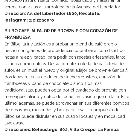
Art-decó hasta un salón comedor sofisticado y mesas en la
vereda con vistas a la arboleda de la Avenida del Libertador.
Dirección: Av. del Libertador 1800, Recoleta.
Instagram: @pizzacero
BILBO CAFÉ: ALFAJOR DE BROWNIE CON CORAZÓN DE
FRAMBUESA
En Bilbo, la invitación es a probar un blend de café propio
hecho con granos de procedencia colombiana, con distintivas
notas a nuez y cacao, para pedir con recetas artesanales, tanto
saladas como dulces. De su completa oferta de pastelería de
autor, es un must el nuevo y original alfajor de brownie Gandalf,
dos tapas rellenas de dulce de leche repostero, corazón de
frambuesas y baño de chocolate blanco. Los más
tradicionalistas, pueden optar por el cuadrado de brownie con
merengue italiano y dulce de leche, un clásico que no falla. Este
último, además, se puede aprovechar en sus diferentes combos
de desayuno, meriendas y box para llevar. La propuesta de
Bilbo se puede disfrutar en sus cuatro locales y en modalidad
take away.
Direcciones: Beláustegui 802, Villa Crespo; La Pampa