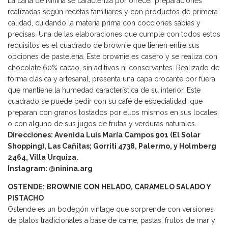
La carta de Ninina se caracteriza por ofrecer preparaciones
realizadas según recetas familiares y con productos de primera
calidad, cuidando la materia prima con cocciones sabias y
precisas. Una de las elaboraciones que cumple con todos estos
requisitos es el cuadrado de brownie que tienen entre sus
opciones de pastelería. Este brownie es casero y se realiza con
chocolate 60% cacao, sin aditivos ni conservantes. Realizado de
forma clásica y artesanal, presenta una capa crocante por fuera
que mantiene la humedad característica de su interior. Este
cuadrado se puede pedir con su café de especialidad, que
preparan con granos tostados por ellos mismos en sus locales,
o con alguno de sus jugos de frutas y verduras naturales.
Direcciones: Avenida Luis María Campos 901 (El Solar
Shopping), Las Cañitas; Gorriti 4738, Palermo, y Holmberg
2464, Villa Urquiza.
Instagram: @ninina.arg
OSTENDE: BROWNIE CON HELADO, CARAMELO SALADO Y
PISTACHO
Ostende es un bodegón vintage que sorprende con versiones
de platos tradicionales a base de carne, pastas, frutos de mar y