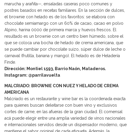
marucha y arañita—, ensaladas caseras poco comunes y
postres basados en recetas familiares. En la sección de dulces,
el brownie con helado es de los favoritos: se elabora con
chocolate semiamargo con un 60% de cacao, cacao en polvo
Alpino, harina 0000 de primera marca y huevos frescos. El
resultado es un brownie con un centro bien húmedo, sobre el
que se coloca una bocha de helado de crema americana, que
se puede cambiar por chocolate suizo, súper dulce de leche o
carnaval (frutilla, banana y mango). El helado es de Heladería
Finde.
Dirección: Montiel 1593, Barrio Naón, Mataderos.
Instagram: @parrilavuelta
MALCRIADO: BROWNIE CON NUEZ Y HELADO DE CREMA
AMERICANA
Malcriado es un restaurante y wine bar es la coordenada exacta
para quienes buscan deleitarse con buen vino y exclusivos
cortes de carne, en las afueras de la gran ciudad. El comensal
acá puede elegir entre una amplia variedad de vinos nacionales
e internacionales servidos desde un dispensador moderno, que
mantiene el sabor original de cada etiqueta. Además, la