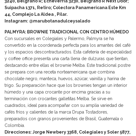
3240, Belgrano R; Echeverría 3230, Belgrano R Next Door;
Suipacha 1371, Retiro; Colectora Panamericana Este Km
44, Complejo La Aldea , Pilar.
Instagram: @marubotanadulceysalado
PALMYRA: BROWNIE TRADICIONAL CON CENTRO HÚMEDO
Con sucursales en Colegiales y Palermo, Palmyra se ha
convertido en la coordenada perfecta para los amantes del café
y los espacios descontracturados. Esta cafetería de especialidad
y coffee office presenta una carta llena de dulzuras que tientan,
destacando entre ellas el brownie Melba. Este tradicional postre
se prepara con una receta norteamericana que combina
chocolate negro, manteca, huevos, azúcar, vainilla y harina de
trigo. Su preparación hace que los brownies tengan un interior
húmedo y una capa crocante por encima gracias a su
terminación con crocantes galletitas Melba. Se sirve en
cuadrados, ideal para acompañar con su amplia variedad de
cafés fríos y calientes de la marca Drupa Tostadores,
preparados con granos provenientes de Brasil, Guatemala o
Colombia.
Direcciones: Jorge Newbery 3368, Colegiales y Soler 5877,