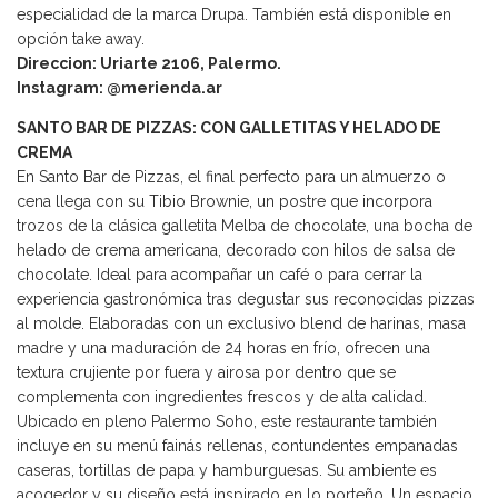
especialidad de la marca Drupa. También está disponible en
opción take away.
Direccion: Uriarte 2106, Palermo.
Instagram: @merienda.ar
SANTO BAR DE PIZZAS: CON GALLETITAS Y HELADO DE
CREMA
En Santo Bar de Pizzas, el final perfecto para un almuerzo o
cena llega con su Tibio Brownie, un postre que incorpora
trozos de la clásica galletita Melba de chocolate, una bocha de
helado de crema americana, decorado con hilos de salsa de
chocolate. Ideal para acompañar un café o para cerrar la
experiencia gastronómica tras degustar sus reconocidas pizzas
al molde. Elaboradas con un exclusivo blend de harinas, masa
madre y una maduración de 24 horas en frío, ofrecen una
textura crujiente por fuera y airosa por dentro que se
complementa con ingredientes frescos y de alta calidad.
Ubicado en pleno Palermo Soho, este restaurante también
incluye en su menú fainás rellenas, contundentes empanadas
caseras, tortillas de papa y hamburguesas. Su ambiente es
acogedor y su diseño está inspirado en lo porteño. Un espacio