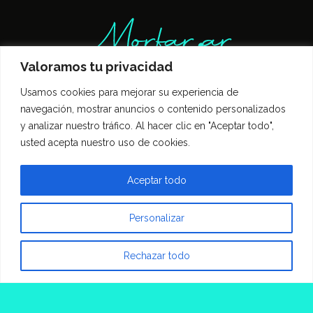
Valoramos tu privacidad
Usamos cookies para mejorar su experiencia de
Inicio
Entrevistas
Guía Gastronómica
navegación, mostrar anuncios o contenido personalizados
Opinión
Política de privacidad
y analizar nuestro tráfico. Al hacer clic en "Aceptar todo",
Contacto
usted acepta nuestro uso de cookies.
Todos los derechos reservados Morfar.ar
Aceptar todo
Personalizar
Rechazar todo