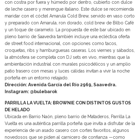
con costra por fuera y húmedo por dentro, cubierto con dulce
de leche casero y merengue italiano. Este dulce se recomienda
maridar con el cóctel Amarula Cold Brew, servido en vaso corto
y preparado con Amarula, ron dorado, cold brew de Bilbo Café
y un toque de caramelo. La propuesta de este bar ubicado en
pleno barrio de Saavedra también incluye una ecléctica oferta
de street food internacional, con opciones como tacos,
croquetas, ribs y hamburguesas caseras. Los viernes y sábados,
la atmósfera se completa con DJ sets en vivo, mientras que la
ambientación industrial con murales psicodélicos y un amplio
patio trasero con mesas y luces cálidas invitan a vivir la noche
porteña en un entorno relajado.
Dirección: Avenida García del Río 2969, Saavedra.
Instagram: @bulebarok
PARRILLA LA VUELTA: BROWNIE CON DISTINTOS GUSTOS
DE HELADO
Ubicada en Barrio Naón, pleno barrio de Mataderos, Parrilla La
Vuelta es una auténtica parrilla porteña que invita a disfrutar de la
experiencia de un asado casero con cortes favoritos, algunos
novedosos que se piden al carnicero de confianza —como