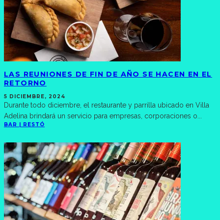
LAS REUNIONES DE FIN DE AÑO SE HACEN EN EL
RETORNO
5 DICIEMBRE, 2024
Durante todo diciembre, el restaurante y parrilla ubicado en Villa
Adelina brindará un servicio para empresas, corporaciones o
...
BAR | RESTÓ