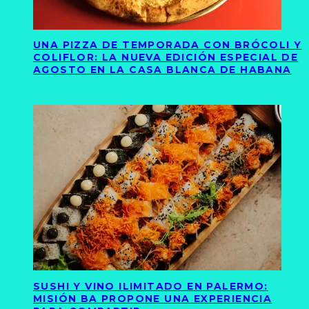
UNA PIZZA DE TEMPORADA CON BRÓCOLI Y
COLIFLOR: LA NUEVA EDICIÓN ESPECIAL DE
AGOSTO EN LA CASA BLANCA DE HABANA
SUSHI Y VINO ILIMITADO EN PALERMO:
MISIÓN BA PROPONE UNA EXPERIENCIA