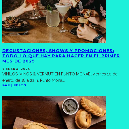
DEGUSTACIONES, SHOWS Y PROMOCIONES:
TODO LO QUE HAY PARA HACER EN EL PRIMER
MES DE 2025
7 ENERO, 2025
VINILOS, VINOS & VERMUT EN PUNTO MONAEl viernes 10 de
enero, de 18 a 22 h, Punto Mona
...
BAR | RESTÓ