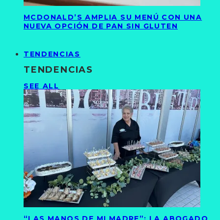
MCDONALD’S AMPLIA SU MENÚ CON UNA
NUEVA OPCIÓN DE PAN SIN GLUTEN
TENDENCIAS
TENDENCIAS
SEE ALL
“LAS MANOS DE MI MADRE”: LA ABOGADO