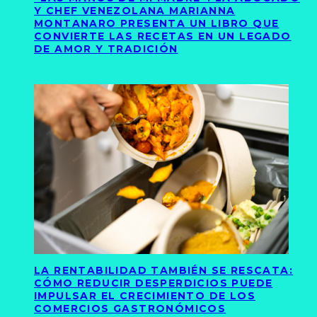
Y CHEF VENEZOLANA MARIANNA
MONTANARO PRESENTA UN LIBRO QUE
CONVIERTE LAS RECETAS EN UN LEGADO
DE AMOR Y TRADICIÓN
LA RENTABILIDAD TAMBIÉN SE RESCATA:
CÓMO REDUCIR DESPERDICIOS PUEDE
IMPULSAR EL CRECIMIENTO DE LOS
COMERCIOS GASTRONÓMICOS