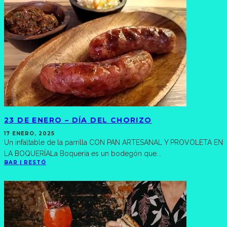
23 DE ENERO – DÍA DEL CHORIZO
17 ENERO, 2025
Un infaltable de la parrilla CON PAN ARTESANAL Y PROVOLETA EN
LA BOQUERÍALa Boquería es un bodegón que
...
BAR | RESTÓ