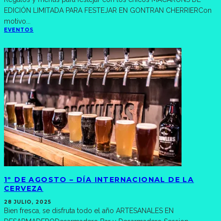
EDICIÓN LIMITADA PARA FESTEJAR EN GONTRAN CHERRIERCon
motivo
...
EVENTOS
1º DE AGOSTO – DÍA INTERNACIONAL DE LA
CERVEZA
28 JULIO, 2025
Bien fresca, se disfruta todo el año ARTESANALES EN