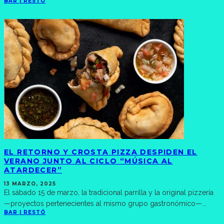
BAR | RESTÓ
EL RETORNO Y CROSTA PIZZA DESPIDEN EL
VERANO JUNTO AL CICLO “MÚSICA AL
ATARDECER”
13 MARZO, 2025
El sábado 15 de marzo, la tradicional parrilla y la original pizzería
—proyectos pertenecientes al mismo grupo gastronómico—
...
BAR | RESTÓ