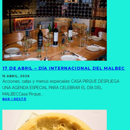
17 DE ABRIL – DÍA INTERNACIONAL DEL MALBEC
15 ABRIL, 2026
Acciones, catas y menús especiales CASA PIRQUE DESPLIEGA
UNA AGENDA ESPECIAL PARA CELEBRAR EL DÍA DEL
MALBECCasa Pirque,
...
BAR | RESTÓ