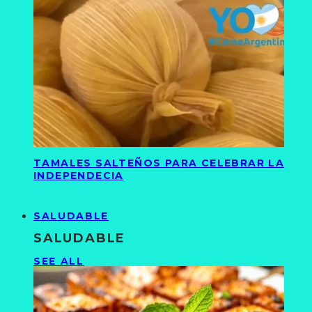
TAMALES SALTEÑOS PARA CELEBRAR LA
INDEPENDECIA
SALUDABLE
SALUDABLE
SEE ALL