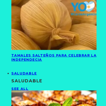
TAMALES SALTEÑOS PARA CELEBRAR LA
INDEPENDECIA
SALUDABLE
SALUDABLE
SEE ALL