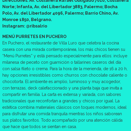
Direcciones: Av. Costanera Rafael Obligado 7010, Costanera
Norte; Infanta, Av. del Libertador 3883, Palermo; Bocha
Polo, Av. del Libertador 4096, Palermo; Barrio Chino, Av.
Monroe 1850, Belgrano.
Instagram: @ribsalrio
MENÚ PURRETES EN PUCHERO
En Puchero, el restaurante de Villa Luro que celebra la cocina
casera con una mirada contemporánea, los más chicos tienen su
“Menú Purretes” y está pensado especialmente para ellos: incluye
milanesa de peceto con guarnición o tallarines caseros del día
con salsa fileto o crema. Para la hora de la merienda, de 16 a 20 h,
hay opciones irresistibles como churros con chocolate caliente o
chocotorta. El ambiente es amplio, luminoso y muy acogedor,
con terrazas, deck calefaccionado y una planta baja que invita a
compartir en familia. La carta es extensa y variada, con sabores
tradicionales que reconfortan a grandes y chicos por igual. La
estética combina materiales clásicos con toques modernos, ideal
para disfrutar una comida tranquila mientras los niños saborean
sus platos favoritos. Todo acompañado por una atención cálida
que hace que todos se sientan en casa.