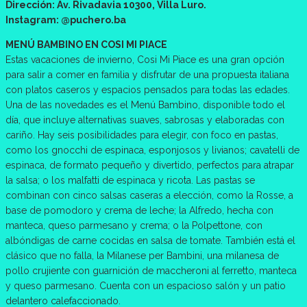
Dirección: Av. Rivadavia 10300, Villa Luro.
Instagram: @puchero.ba
MENÚ BAMBINO EN COSI MI PIACE
Estas vacaciones de invierno, Cosi Mi Piace es una gran opción
para salir a comer en familia y disfrutar de una propuesta italiana
con platos caseros y espacios pensados para todas las edades.
Una de las novedades es el Menú Bambino, disponible todo el
día, que incluye alternativas suaves, sabrosas y elaboradas con
cariño. Hay seis posibilidades para elegir, con foco en pastas,
como los gnocchi de espinaca, esponjosos y livianos; cavatelli de
espinaca, de formato pequeño y divertido, perfectos para atrapar
la salsa; o los malfatti de espinaca y ricota. Las pastas se
combinan con cinco salsas caseras a elección, como la Rosse, a
base de pomodoro y crema de leche; la Alfredo, hecha con
manteca, queso parmesano y crema; o la Polpettone, con
albóndigas de carne cocidas en salsa de tomate. También está el
clásico que no falla, la Milanese per Bambini, una milanesa de
pollo crujiente con guarnición de maccheroni al ferretto, manteca
y queso parmesano. Cuenta con un espacioso salón y un patio
delantero calefaccionado.