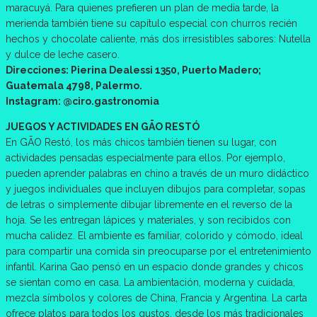
maracuyá. Para quienes prefieren un plan de media tarde, la
merienda también tiene su capítulo especial con churros recién
hechos y chocolate caliente, más dos irresistibles sabores: Nutella
y dulce de leche casero.
Direcciones: Pierina Dealessi 1350, Puerto Madero;
Guatemala 4798, Palermo.
Instagram: @ciro.gastronomia
JUEGOS Y ACTIVIDADES EN GĀO RESTÓ
En GĀO Restó, los más chicos también tienen su lugar, con
actividades pensadas especialmente para ellos. Por ejemplo,
pueden aprender palabras en chino a través de un muro didáctico
y juegos individuales que incluyen dibujos para completar, sopas
de letras o simplemente dibujar libremente en el reverso de la
hoja. Se les entregan lápices y materiales, y son recibidos con
mucha calidez. El ambiente es familiar, colorido y cómodo, ideal
para compartir una comida sin preocuparse por el entretenimiento
infantil. Karina Gao pensó en un espacio donde grandes y chicos
se sientan como en casa. La ambientación, moderna y cuidada,
mezcla símbolos y colores de China, Francia y Argentina. La carta
ofrece platos para todos los gustos, desde los más tradicionales