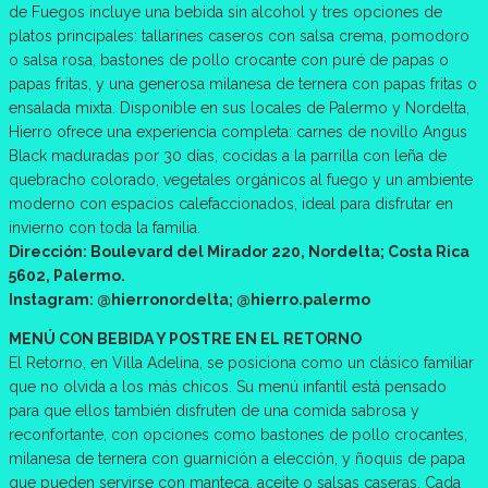
de Fuegos incluye una bebida sin alcohol y tres opciones de
platos principales: tallarines caseros con salsa crema, pomodoro
o salsa rosa, bastones de pollo crocante con puré de papas o
papas fritas, y una generosa milanesa de ternera con papas fritas o
ensalada mixta. Disponible en sus locales de Palermo y Nordelta,
Hierro ofrece una experiencia completa: carnes de novillo Angus
Black maduradas por 30 días, cocidas a la parrilla con leña de
quebracho colorado, vegetales orgánicos al fuego y un ambiente
moderno con espacios calefaccionados, ideal para disfrutar en
invierno con toda la familia.
Dirección: Boulevard del Mirador 220, Nordelta; Costa Rica
5602, Palermo.
Instagram: @hierronordelta; @hierro.palermo
MENÚ CON BEBIDA Y POSTRE EN EL RETORNO
El Retorno, en Villa Adelina, se posiciona como un clásico familiar
que no olvida a los más chicos. Su menú infantil está pensado
para que ellos también disfruten de una comida sabrosa y
reconfortante, con opciones como bastones de pollo crocantes,
milanesa de ternera con guarnición a elección, y ñoquis de papa
que pueden servirse con manteca, aceite o salsas caseras. Cada