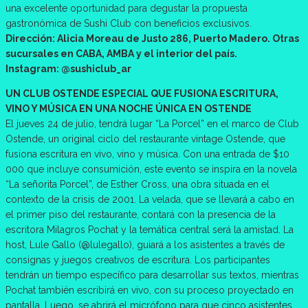
una excelente oportunidad para degustar la propuesta
gastronómica de Sushi Club con beneficios exclusivos.
Dirección: Alicia Moreau de Justo 286, Puerto Madero. Otras
sucursales en CABA, AMBA y el interior del país.
Instagram: @sushiclub_ar
UN CLUB OSTENDE ESPECIAL QUE FUSIONA ESCRITURA,
VINO Y MÚSICA EN UNA NOCHE ÚNICA EN OSTENDE
El jueves 24 de julio, tendrá lugar “La Porcel” en el marco de Club
Ostende, un original ciclo del restaurante vintage Ostende, que
fusiona escritura en vivo, vino y música. Con una entrada de $10
000 que incluye consumición, este evento se inspira en la novela
“La señorita Porcel”, de Esther Cross, una obra situada en el
contexto de la crisis de 2001. La velada, que se llevará a cabo en
el primer piso del restaurante, contará con la presencia de la
escritora Milagros Pochat y la temática central será la amistad. La
host, Lule Gallo (@lulegallo), guiará a los asistentes a través de
consignas y juegos creativos de escritura. Los participantes
tendrán un tiempo específico para desarrollar sus textos, mientras
Pochat también escribirá en vivo, con su proceso proyectado en
pantalla. Luego, se abrirá el micrófono para que cinco asistentes