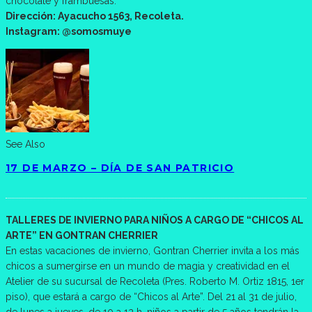
chocolate y frambuesas.
Dirección: Ayacucho 1563, Recoleta.
Instagram: @somosmuye
See Also
17 DE MARZO – DÍA DE SAN PATRICIO
TALLERES DE INVIERNO PARA NIÑOS A CARGO DE “CHICOS AL
ARTE” EN GONTRAN CHERRIER
En estas vacaciones de invierno, Gontran Cherrier invita a los más
chicos a sumergirse en un mundo de magia y creatividad en el
Atelier de su sucursal de Recoleta (Pres. Roberto M. Ortiz 1815, 1er
piso), que estará a cargo de “Chicos al Arte”. Del 21 al 31 de julio,
de lunes a jueves, de 10 a 12 h, niños a partir de 5 años tendrán la