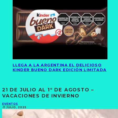
LLEGA A LA ARGENTINA EL DELICIOSO
KINDER BUENO DARK EDICIÓN LIMITADA
21 DE JULIO AL 1º DE AGOSTO –
VACACIONES DE INVIERNO
EVENTOS
·
11 JULIO, 2025