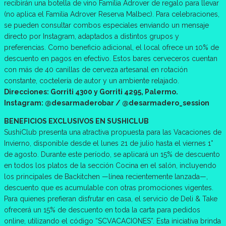
recibirán una botella de vino Familia Adrover de regalo para llevar
(no aplica el Familia Adrover Reserva Malbec). Para celebraciones,
se pueden consultar combos especiales enviando un mensaje
directo por Instagram, adaptados a distintos grupos y
preferencias. Como beneficio adicional, el local ofrece un 10% de
descuento en pagos en efectivo. Estos bares cerveceros cuentan
con más de 40 canillas de cerveza artesanal en rotación
constante, coctelería de autor y un ambiente relajado.
Direcciones: Gorriti 4300 y Gorriti 4295, Palermo.
Instagram: @desarmaderobar / @desarmadero_session
BENEFICIOS EXCLUSIVOS EN SUSHICLUB
SushiClub presenta una atractiva propuesta para las Vacaciones de
Invierno, disponible desde el lunes 21 de julio hasta el viernes 1°
de agosto. Durante este período, se aplicará un 15% de descuento
en todos los platos de la sección Cocina en el salón, incluyendo
los principales de Backitchen —línea recientemente lanzada—,
descuento que es acumulable con otras promociones vigentes.
Para quienes prefieran disfrutar en casa, el servicio de Deli & Take
ofrecerá un 15% de descuento en toda la carta para pedidos
online, utilizando el código “SCVACACIONES”. Esta iniciativa brinda