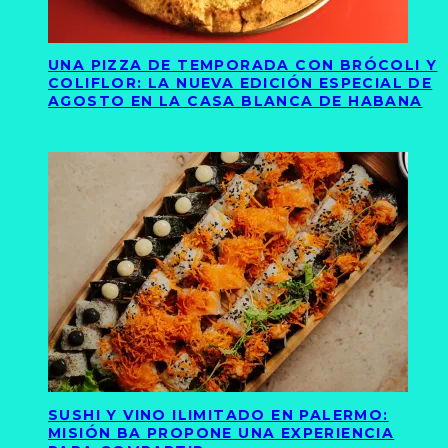
UNA PIZZA DE TEMPORADA CON BRÓCOLI Y
COLIFLOR: LA NUEVA EDICIÓN ESPECIAL DE
AGOSTO EN LA CASA BLANCA DE HABANA
SUSHI Y VINO ILIMITADO EN PALERMO:
MISIÓN BA PROPONE UNA EXPERIENCIA