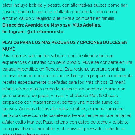
plato incluye bebida y postre, con alternativas dulces como flan
casero, budín de pan o la infaltable chocotorta, todo en un
entorno cálido y relajado que invita a compartir en familia.
Dirección: Avenida de Mayo 329, Villa Adelina.
Instagram: @elretornoresto
PLATOS PARA LOS MÁS PEQUEÑOS Y OPCIONES DULCES EN
MUYÈ
Para quienes valoran los sabores con identidad y buscan
experiencias culinarias con sello propio, Muyè se convierte en una
parada imperdible en Recoleta. Esta reciente apertura combina
cocina de autor con precios accesibles y su propuesta contempla
recetas especialmente diseñadas para los más chicos. El menú
infantil ofrece platos como la milanesa de peceto al horno con
puré cremoso de papas y maíz, y el clásico Mac & Cheese,
preparado con macarrones al dente y una mezcla suave de
quesos. Además de sus alternativas dulces, el menú suma una
tentadora selección de pastelería artesanal, entre las que brillan el
alfajor estilo Mar del Plata, relleno con dulce de leche y cubierto
con ganache de chocolate, y el croissant prensado, bañado en