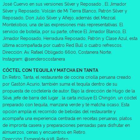
José Cuervo en sus versiones Silver y Reposado , El Jimador
Silver y Reposado, Volcán de Mi Tierra Blanco, Patrón Silver y
Reposado, Don Julio Silver y Añejo, además del Mezcal
Montelobos, una de las expresiones más representativas. El
servicio de botella, por su parte, ofrece El Jimador Blanco, El
Jimador Reposado, Herradura Reposado, Patrón y Clase Azul, esta
última acompañada por cuatro Red Bull o cuatro refrescos.
Dirección: Av. Rafael Obligado 6600, Costanera Norte.
Instagram: @senderocostanera
CÓCTEL CON TEQUILA Y MATCHA EN TANTA
En Retiro, Tanta, el restaurante de cocina criolla peruana creado
por Gastón Acurio, también suma el tequila dentro de su
propuesta de coctelería de autor. Bajo la dirección de Hugo de la
Silva, jefe de barra del lugar , la carta incluye El Chingón, un cóctel
preparado con tequila, manzana verde y té matcha ocaso. Esta
opción amplía el recorrido de bebidas del restaurante y
acompaña una experiencia centrada en recetas peruanas, platos
de impronta casera y preparaciones pensadas para disfrutar en
almuerzos, cenas y encuentros en Retiro.
Dirección: Esmeralda 938, Retiro.