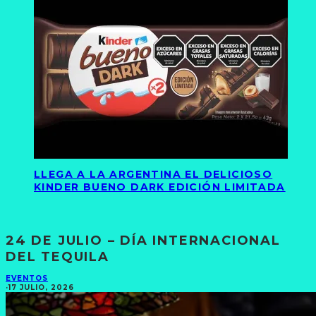
LLEGA A LA ARGENTINA EL DELICIOSO
KINDER BUENO DARK EDICIÓN LIMITADA
24 DE JULIO – DÍA INTERNACIONAL
DEL TEQUILA
EVENTOS
·
17 JULIO, 2026