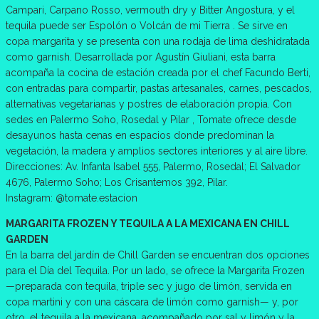
Campari, Carpano Rosso, vermouth dry y Bitter Angostura, y el
tequila puede ser Espolón o Volcán de mi Tierra . Se sirve en
copa margarita y se presenta con una rodaja de lima deshidratada
como garnish. Desarrollada por Agustín Giuliani, esta barra
acompaña la cocina de estación creada por el chef Facundo Berti,
con entradas para compartir, pastas artesanales, carnes, pescados,
alternativas vegetarianas y postres de elaboración propia. Con
sedes en Palermo Soho, Rosedal y Pilar , Tomate ofrece desde
desayunos hasta cenas en espacios donde predominan la
vegetación, la madera y amplios sectores interiores y al aire libre.
Direcciones: Av. Infanta Isabel 555, Palermo, Rosedal; El Salvador
4676, Palermo Soho; Los Crisantemos 392, Pilar.
Instagram: @tomate.estacion
MARGARITA FROZEN Y TEQUILA A LA MEXICANA EN CHILL
GARDEN
En la barra del jardín de Chill Garden se encuentran dos opciones
para el Día del Tequila. Por un lado, se ofrece la Margarita Frozen
—preparada con tequila, triple sec y jugo de limón, servida en
copa martini y con una cáscara de limón como garnish— y, por
otro, el tequila a la mexicana, acompañado por sal y limón y la