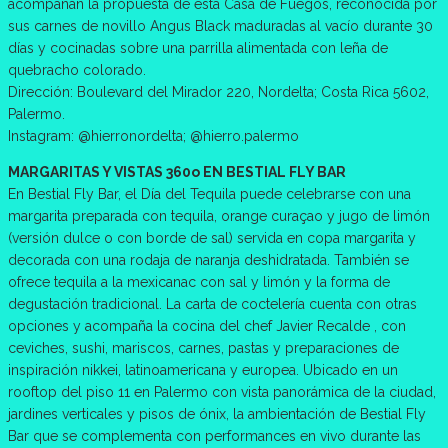
acompañan la propuesta de esta Casa de Fuegos, reconocida por
sus carnes de novillo Angus Black maduradas al vacío durante 30
días y cocinadas sobre una parrilla alimentada con leña de
quebracho colorado.
Dirección: Boulevard del Mirador 220, Nordelta; Costa Rica 5602,
Palermo.
Instagram: @hierronordelta; @hierro.palermo
MARGARITAS Y VISTAS 360o EN BESTIAL FLY BAR
En Bestial Fly Bar, el Día del Tequila puede celebrarse con una
margarita preparada con tequila, orange curaçao y jugo de limón
(versión dulce o con borde de sal) servida en copa margarita y
decorada con una rodaja de naranja deshidratada. También se
ofrece tequila a la mexicanac con sal y limón y la forma de
degustación tradicional. La carta de coctelería cuenta con otras
opciones y acompaña la cocina del chef Javier Recalde , con
ceviches, sushi, mariscos, carnes, pastas y preparaciones de
inspiración nikkei, latinoamericana y europea. Ubicado en un
rooftop del piso 11 en Palermo con vista panorámica de la ciudad,
jardines verticales y pisos de ónix, la ambientación de Bestial Fly
Bar que se complementa con performances en vivo durante las