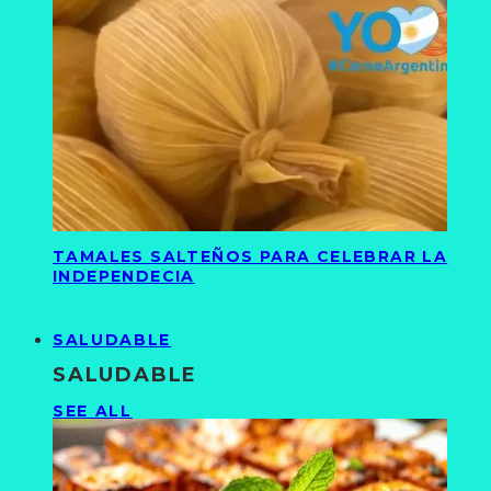
TAMALES SALTEÑOS PARA CELEBRAR LA
INDEPENDECIA
SALUDABLE
SALUDABLE
SEE ALL