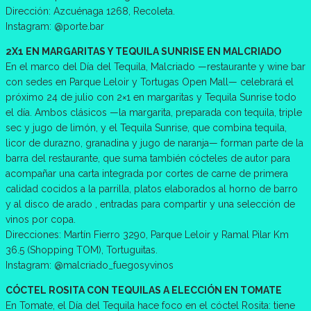
Dirección: Azcuénaga 1268, Recoleta.
Instagram: @porte.bar
2X1 EN MARGARITAS Y TEQUILA SUNRISE EN MALCRIADO
En el marco del Día del Tequila, Malcriado —restaurante y wine bar
con sedes en Parque Leloir y Tortugas Open Mall— celebrará el
próximo 24 de julio con 2×1 en margaritas y Tequila Sunrise todo
el día. Ambos clásicos —la margarita, preparada con tequila, triple
sec y jugo de limón, y el Tequila Sunrise, que combina tequila,
licor de durazno, granadina y jugo de naranja— forman parte de la
barra del restaurante, que suma también cócteles de autor para
acompañar una carta integrada por cortes de carne de primera
calidad cocidos a la parrilla, platos elaborados al horno de barro
y al disco de arado , entradas para compartir y una selección de
vinos por copa.
Direcciones: Martín Fierro 3290, Parque Leloir y Ramal Pilar Km
36.5 (Shopping TOM), Tortuguitas.
Instagram: @malcriado_fuegosyvinos
CÓCTEL ROSITA CON TEQUILAS A ELECCIÓN EN TOMATE
En Tomate, el Día del Tequila hace foco en el cóctel Rosita: tiene