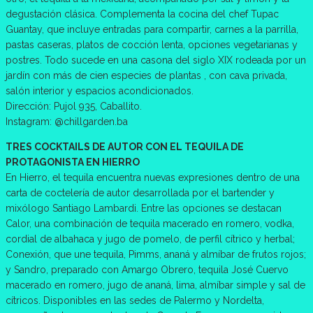
degustación clásica. Complementa la cocina del chef Tupac
Guantay, que incluye entradas para compartir, carnes a la parrilla,
pastas caseras, platos de cocción lenta, opciones vegetarianas y
postres. Todo sucede en una casona del siglo XIX rodeada por un
jardín con más de cien especies de plantas , con cava privada,
salón interior y espacios acondicionados.
Dirección: Pujol 935, Caballito.
Instagram: @chillgarden.ba
TRES COCKTAILS DE AUTOR CON EL TEQUILA DE
PROTAGONISTA EN HIERRO
En Hierro, el tequila encuentra nuevas expresiones dentro de una
carta de coctelería de autor desarrollada por el bartender y
mixólogo Santiago Lambardi. Entre las opciones se destacan
Calor, una combinación de tequila macerado en romero, vodka,
cordial de albahaca y jugo de pomelo, de perfil cítrico y herbal;
Conexión, que une tequila, Pimms, ananá y almíbar de frutos rojos;
y Sandro, preparado con Amargo Obrero, tequila José Cuervo
macerado en romero, jugo de ananá, lima, almíbar simple y sal de
cítricos. Disponibles en las sedes de Palermo y Nordelta,