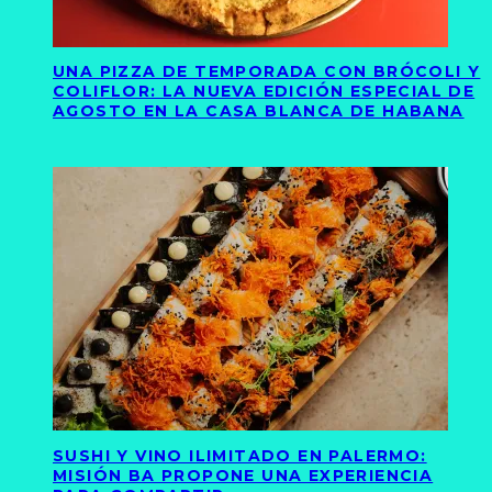
UNA PIZZA DE TEMPORADA CON BRÓCOLI Y
COLIFLOR: LA NUEVA EDICIÓN ESPECIAL DE
AGOSTO EN LA CASA BLANCA DE HABANA
SUSHI Y VINO ILIMITADO EN PALERMO:
MISIÓN BA PROPONE UNA EXPERIENCIA