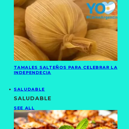
TAMALES SALTEÑOS PARA CELEBRAR LA
INDEPENDECIA
SALUDABLE
SALUDABLE
SEE ALL