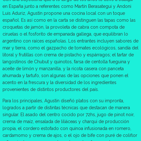
en España junto a referentes como Martín Berasategui y Andoni
Luis Aduriz, Agustín propone una cocina local con un toque
español. Es así como en la carta se distinguen las tapas como las
croquetas de jamón, la provoleta de cabra con compota de
ciruelas o el fosforito de empanada gallega, que equilibran lo
argentino con raíces españolas. Los entrantes incluyen sabores de
mar y tierra, como el gazpacho de tomates ecológicos, sandía del
litoral y frutillas con crema de pistacho y espárragos; el tartar de
langostinos de Chubut y quinotos, farsa de centolla fueguina y
aceite de limón y manzanilla, y la ricota casera con panceta
ahumada y tartufo, son algunas de las opciones que ponen el
acento en la frescura y la diversidad de los ingredientes
provenientes de distintos productores del país.
Para los principales, Agustín diseñó platos con su impronta,
logrados a partir de distintas técnicas que destacan de manera
singular. El asado del centro cocido por 72hs, jugo de pinot noir,
crema de maíz, ensalada de liliáceas y charqui de producción
propia, el cordero estofado con quinoa infusionada en romero,
cardamomo y crema de ajos, o el ojo de bife con puré de coliflor