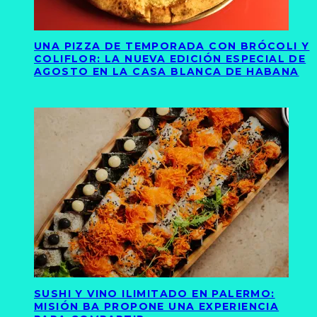
UNA PIZZA DE TEMPORADA CON BRÓCOLI Y
COLIFLOR: LA NUEVA EDICIÓN ESPECIAL DE
AGOSTO EN LA CASA BLANCA DE HABANA
SUSHI Y VINO ILIMITADO EN PALERMO:
MISIÓN BA PROPONE UNA EXPERIENCIA