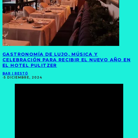
GASTRONOMÍA DE LUJO, MÚSICA Y
CELEBRACIÓN PARA RECIBIR EL NUEVO AÑO EN
EL HOTEL PULITZER
BAR | RESTÓ
·
5 DICIEMBRE, 2024