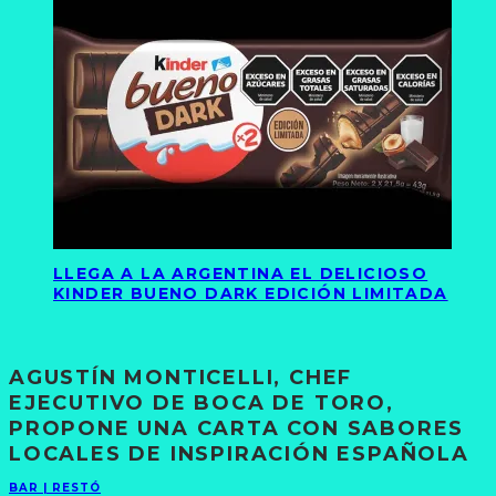
LLEGA A LA ARGENTINA EL DELICIOSO
KINDER BUENO DARK EDICIÓN LIMITADA
AGUSTÍN MONTICELLI, CHEF
EJECUTIVO DE BOCA DE TORO,
PROPONE UNA CARTA CON SABORES
LOCALES DE INSPIRACIÓN ESPAÑOLA
BAR | RESTÓ