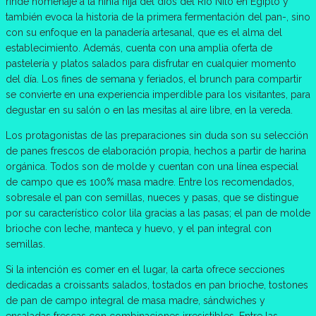
rinde homenaje a la ninfa hija del dios del Río Nilo en Egipto y
también evoca la historia de la primera fermentación del pan-, sino
con su enfoque en la panadería artesanal, que es el alma del
establecimiento. Además, cuenta con una amplia oferta de
pastelería y platos salados para disfrutar en cualquier momento
del día. Los fines de semana y feriados, el brunch para compartir
se convierte en una experiencia imperdible para los visitantes, para
degustar en su salón o en las mesitas al aire libre, en la vereda.
Los protagonistas de las preparaciones sin duda son su selección
de panes frescos de elaboración propia, hechos a partir de harina
orgánica. Todos son de molde y cuentan con una línea especial
de campo que es 100% masa madre. Entre los recomendados,
sobresale el pan con semillas, nueces y pasas, que se distingue
por su característico color lila gracias a las pasas; el pan de molde
brioche con leche, manteca y huevo, y el pan integral con
semillas.
Si la intención es comer en el lugar, la carta ofrece secciones
dedicadas a croissants salados, tostados en pan brioche, tostones
de pan de campo integral de masa madre, sándwiches y
ensaladas frescas con combinaciones irresistibles. Entre las