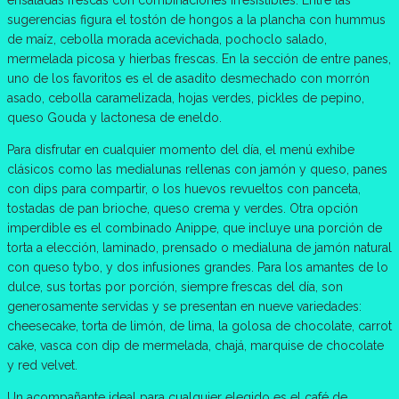
sugerencias figura el tostón de hongos a la plancha con hummus
de maíz, cebolla morada acevichada, pochoclo salado,
mermelada picosa y hierbas frescas. En la sección de entre panes,
uno de los favoritos es el de asadito desmechado con morrón
asado, cebolla caramelizada, hojas verdes, pickles de pepino,
queso Gouda y lactonesa de eneldo.
Para disfrutar en cualquier momento del día, el menú exhibe
clásicos como las medialunas rellenas con jamón y queso, panes
con dips para compartir, o los huevos revueltos con panceta,
tostadas de pan brioche, queso crema y verdes. Otra opción
imperdible es el combinado Anippe, que incluye una porción de
torta a elección, laminado, prensado o medialuna de jamón natural
con queso tybo, y dos infusiones grandes. Para los amantes de lo
dulce, sus tortas por porción, siempre frescas del día, son
generosamente servidas y se presentan en nueve variedades:
cheesecake, torta de limón, de lima, la golosa de chocolate, carrot
cake, vasca con dip de mermelada, chajá, marquise de chocolate
y red velvet.
Un acompañante ideal para cualquier elegido es el café de