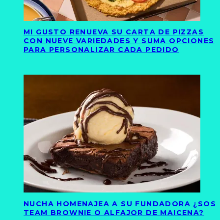
MI GUSTO RENUEVA SU CARTA DE PIZZAS
CON NUEVE VARIEDADES Y SUMA OPCIONES
PARA PERSONALIZAR CADA PEDIDO
NUCHA HOMENAJEA A SU FUNDADORA ¿SOS
TEAM BROWNIE O ALFAJOR DE MAICENA?