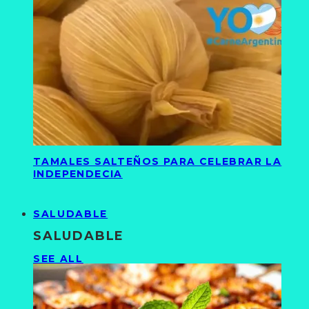
TAMALES SALTEÑOS PARA CELEBRAR LA
INDEPENDECIA
SALUDABLE
SALUDABLE
SEE ALL