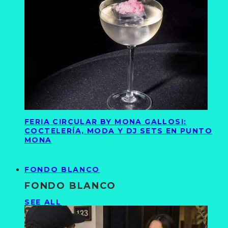
FERIA CIRCULAR BY MONA GALLOSI:
COCTELERÍA, MODA Y DJ SETS EN PUNTO
MONA
FONDO BLANCO
FONDO BLANCO
SEE ALL