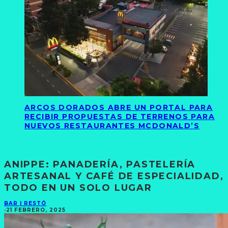
ARCOS DORADOS ABRE UN PORTAL PARA
RECIBIR PROPUESTAS DE TERRENOS PARA
NUEVOS RESTAURANTES MCDONALD’S
ANIPPE: PANADERÍA, PASTELERÍA
ARTESANAL Y CAFÉ DE ESPECIALIDAD,
TODO EN UN SOLO LUGAR
BAR | RESTÓ
·
21 FEBRERO, 2025