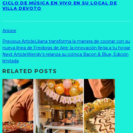
CICLO DE MÚSICA EN VIVO EN SU LOCAL DE
VILLA DEVOTO
Anippe
Previous Article
Liliana transforma la manera de cocinar con su
nueva línea de Freidoras de Aire: la innovación llega a tu hogar
Next Article
Wendy’s relanza su icónica Bacon & Blue, Edición
limitada
RELATED POSTS