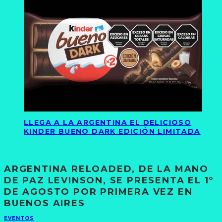
LLEGA A LA ARGENTINA EL DELICIOSO
KINDER BUENO DARK EDICIÓN LIMITADA
ARGENTINA RELOADED, DE LA MANO
DE PAZ LEVINSON, SE PRESENTA EL 1º
DE AGOSTO POR PRIMERA VEZ EN
BUENOS AIRES
EVENTOS