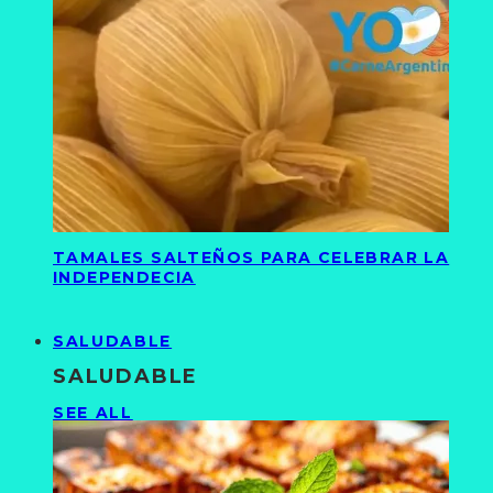
TAMALES SALTEÑOS PARA CELEBRAR LA
INDEPENDECIA
SALUDABLE
SALUDABLE
SEE ALL