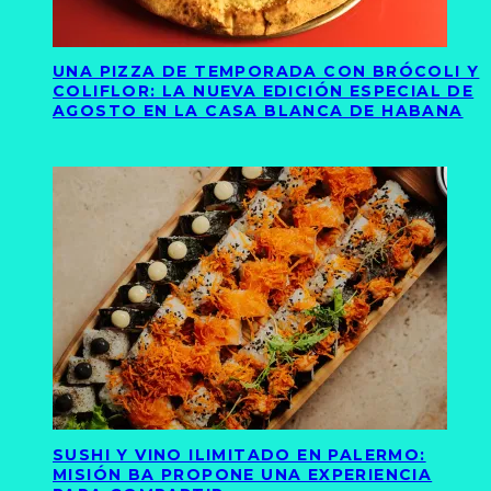
UNA PIZZA DE TEMPORADA CON BRÓCOLI Y
COLIFLOR: LA NUEVA EDICIÓN ESPECIAL DE
AGOSTO EN LA CASA BLANCA DE HABANA
SUSHI Y VINO ILIMITADO EN PALERMO:
MISIÓN BA PROPONE UNA EXPERIENCIA