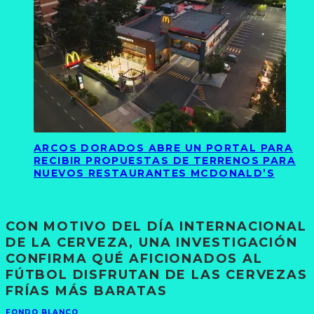
ARCOS DORADOS ABRE UN PORTAL PARA
RECIBIR PROPUESTAS DE TERRENOS PARA
NUEVOS RESTAURANTES MCDONALD’S
CON MOTIVO DEL DÍA INTERNACIONAL
DE LA CERVEZA, UNA INVESTIGACIÓN
CONFIRMA QUÉ AFICIONADOS AL
FÚTBOL DISFRUTAN DE LAS CERVEZAS
FRÍAS MÁS BARATAS
FONDO BLANCO