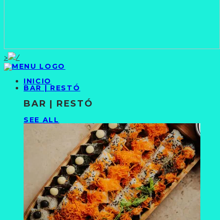
>
INICIO
BAR | RESTÓ
BAR | RESTÓ
SEE ALL