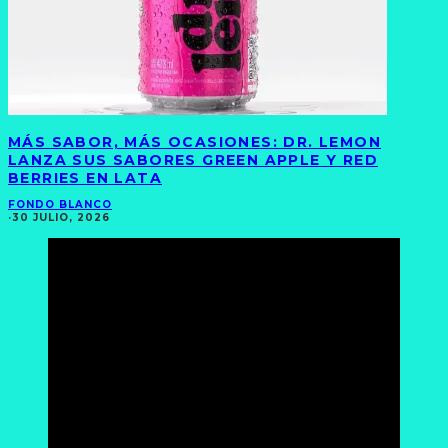
MÁS SABOR, MÁS OCASIONES: DR. LEMON
LANZA SUS SABORES GREEN APPLE Y RED
BERRIES EN LATA
FONDO BLANCO
·
30 JULIO, 2026