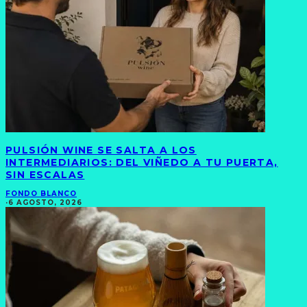
PULSIÓN WINE SE SALTA A LOS
INTERMEDIARIOS: DEL VIÑEDO A TU PUERTA,
SIN ESCALAS
FONDO BLANCO
·
6 AGOSTO, 2026