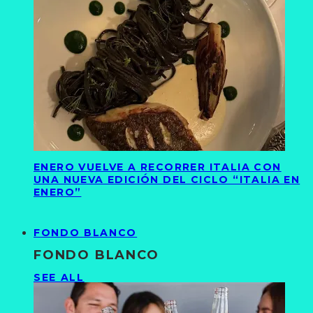
ENERO VUELVE A RECORRER ITALIA CON
UNA NUEVA EDICIÓN DEL CICLO “ITALIA EN
ENERO”
FONDO BLANCO
FONDO BLANCO
SEE ALL