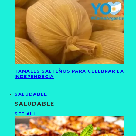
TAMALES SALTEÑOS PARA CELEBRAR LA
INDEPENDECIA
SALUDABLE
SALUDABLE
SEE ALL