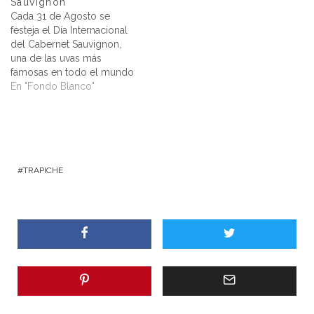
Sauvignon
Cada 31 de Agosto se
festeja el Día Internacional
del Cabernet Sauvignon,
una de las uvas más
famosas en todo el mundo
por su gran adaptabilidad
En "Fondo Blanco"
en diferentes regiones
vitícolas y por su alto nivel
de reconocimiento, dos
características que la
vuelven muy prestigiosa.
Una variedad originaria de
TRAPICHE
Francia, más…