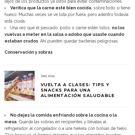
lejos de los productos ya listos para evitar contaminaciones.
Verifica que la carne esté bien cocida
, sobre todo si tiene
hueso. Muchas veces se ve lista por fuera, pero adentro todavía
está cruda.
Una vez que el pescado, pollo o carne estén listos,
no los
vuelvas a meter en la salsa o adobo que usaste cuando
estaban crudos
. Ahí pueden quedar bacterias peligrosas.
Conservación y sobras
See Also
VUELTA A CLASES: TIPS Y
SNACKS PARA UNA
ALIMENTACIÓN SALUDABLE
No dejes la comida enfriando sobre la cocina o la
mesa
. Guarda las sobras en recipientes y llévalas al
refrigerador, al congelador o a una hielera con bolsas de hielo.
“Dos horas es el tiempo máximo que los alimentos pueden