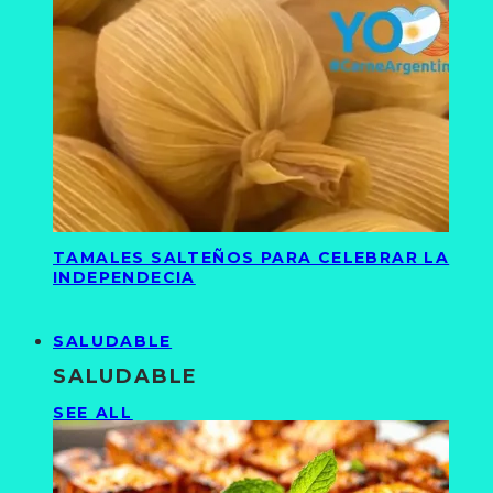
TAMALES SALTEÑOS PARA CELEBRAR LA
INDEPENDECIA
SALUDABLE
SALUDABLE
SEE ALL