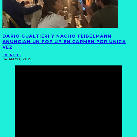
DARÍO GUALTIERI Y NACHO FEIBELMANN
ANUNCIAN UN POP UP EN CARMEN POR ÚNICA
VEZ
EVENTOS
·
14 MAYO, 2026