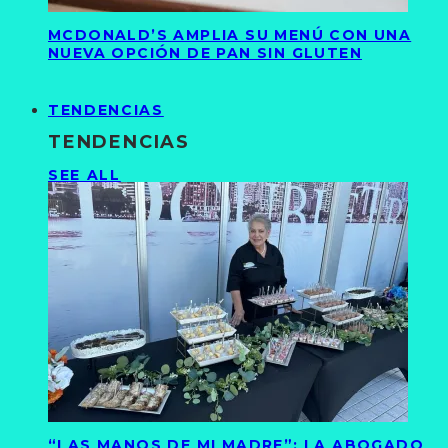
MCDONALD’S AMPLIA SU MENÚ CON UNA
NUEVA OPCIÓN DE PAN SIN GLUTEN
TENDENCIAS
TENDENCIAS
SEE ALL
“LAS MANOS DE MI MADRE”: LA ABOGADO