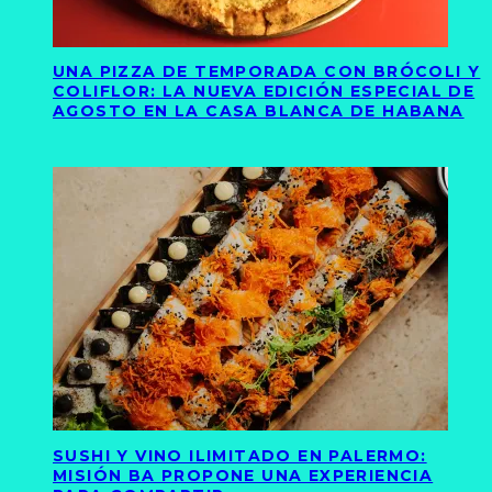
UNA PIZZA DE TEMPORADA CON BRÓCOLI Y
COLIFLOR: LA NUEVA EDICIÓN ESPECIAL DE
AGOSTO EN LA CASA BLANCA DE HABANA
SUSHI Y VINO ILIMITADO EN PALERMO:
MISIÓN BA PROPONE UNA EXPERIENCIA