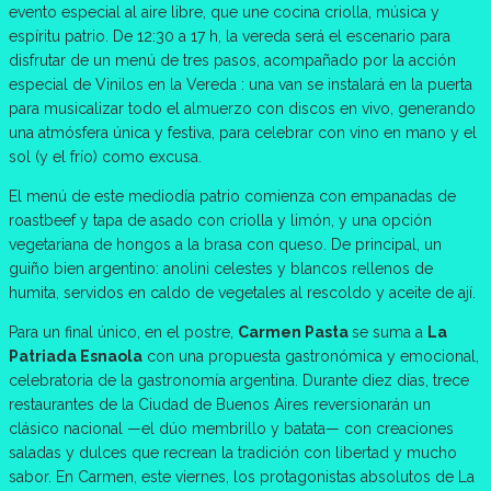
evento especial al aire libre, que une cocina criolla, música y
espíritu patrio. De 12:30 a 17 h, la vereda será el escenario para
disfrutar de un menú de tres pasos, acompañado por la acción
especial de Vinilos en la Vereda : una van se instalará en la puerta
para musicalizar todo el almuerzo con discos en vivo, generando
una atmósfera única y festiva, para celebrar con vino en mano y el
sol (y el frío) como excusa.
El menú de este mediodía patrio comienza con empanadas de
roastbeef y tapa de asado con criolla y limón, y una opción
vegetariana de hongos a la brasa con queso. De principal, un
guiño bien argentino: anolini celestes y blancos rellenos de
humita, servidos en caldo de vegetales al rescoldo y aceite de ají.
Para un final único, en el postre,
Carmen Pasta
se suma a
La
Patriada Esnaola
con una propuesta gastronómica y emocional,
celebratoria de la gastronomía argentina. Durante diez días, trece
restaurantes de la Ciudad de Buenos Aires reversionarán un
clásico nacional —el dúo membrillo y batata— con creaciones
saladas y dulces que recrean la tradición con libertad y mucho
sabor. En Carmen, este viernes, los protagonistas absolutos de La