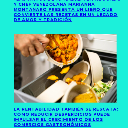
Y CHEF VENEZOLANA MARIANNA
MONTANARO PRESENTA UN LIBRO QUE
CONVIERTE LAS RECETAS EN UN LEGADO
DE AMOR Y TRADICIÓN
LA RENTABILIDAD TAMBIÉN SE RESCATA:
CÓMO REDUCIR DESPERDICIOS PUEDE
IMPULSAR EL CRECIMIENTO DE LOS
COMERCIOS GASTRONÓMICOS