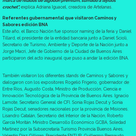
marca de hilados de algodón premium, sumado a tejidos
crochet”,
explica Adriana Iguacel, creadora de Artelanas.
Referentes gubernamental que visitaron Caminos y
Sabores edición BNA
Este año, el Banco Nación fue sponsor naming de la feria y Daniel
Tillard, el presidente de la entidad bancaria junto a Daniel Scioli,
Secretario de Turismo, Ambiente y Deporte de la Nación junto a
Jorge Macri, Jefe de Gobierno de la Ciudad de Buenos Aires
participaron del acto inaugural que puso a andar la edición BNA.
También visitaron los diferentes stands de Caminos y Sabores y
dialogaron con los expositores Rogelió Frigerio, gobernador de
Entre Ríos, Augusto Costa, Ministro de Producción, Ciencia e
Innovación Tecnológica de la Provincia de Buenos Aires. Ignacio
Lamote, Secretario General de CFI. Sonia Rojas Decut y Sonia
Rojas Decut, senadores nacionales por la provincia de Misiones.
Lisandro Catalán, Secretario del Interior de la Nación, Roberto
García Moritán. Ministro Desarrollo Económico GCBA, Soledad
Martínez por la Subsecretaría Turismo Provincia Buenos Aires,
Valentín Díaz Gilligan, Presidente ENTUR, Guillermo Bernaudo,