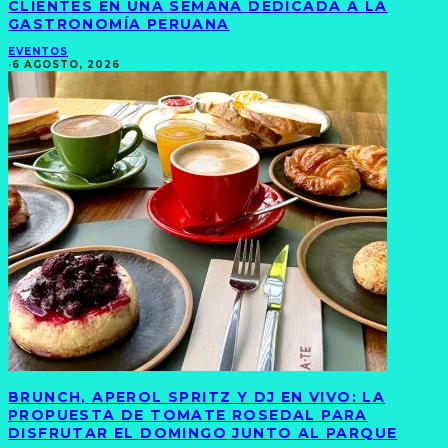
CLIENTES EN UNA SEMANA DEDICADA A LA
GASTRONOMÍA PERUANA
EVENTOS
·
6 AGOSTO, 2026
BRUNCH, APEROL SPRITZ Y DJ EN VIVO: LA
PROPUESTA DE TOMATE ROSEDAL PARA
DISFRUTAR EL DOMINGO JUNTO AL PARQUE