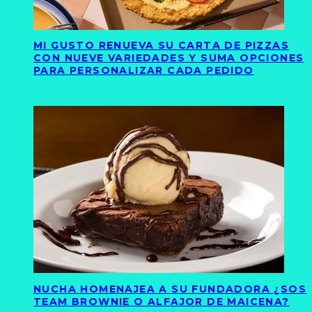
MI GUSTO RENUEVA SU CARTA DE PIZZAS
CON NUEVE VARIEDADES Y SUMA OPCIONES
PARA PERSONALIZAR CADA PEDIDO
NUCHA HOMENAJEA A SU FUNDADORA ¿SOS
TEAM BROWNIE O ALFAJOR DE MAICENA?