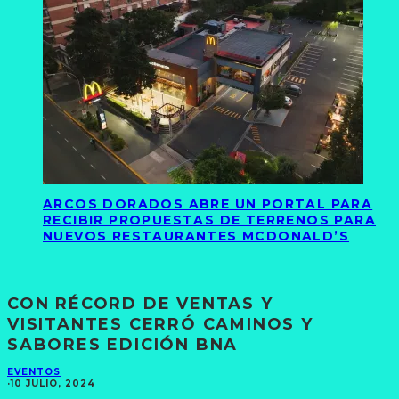
ARCOS DORADOS ABRE UN PORTAL PARA
RECIBIR PROPUESTAS DE TERRENOS PARA
NUEVOS RESTAURANTES MCDONALD’S
CON RÉCORD DE VENTAS Y
VISITANTES CERRÓ CAMINOS Y
SABORES EDICIÓN BNA
EVENTOS
·
10 JULIO, 2024