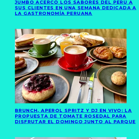
JUMBO ACERCÓ LOS SABORES DEL PERÚ A
SUS CLIENTES EN UNA SEMANA DEDICADA A
LA GASTRONOMÍA PERUANA
BRUNCH, APEROL SPRITZ Y DJ EN VIVO: LA
PROPUESTA DE TOMATE ROSEDAL PARA
DISFRUTAR EL DOMINGO JUNTO AL PARQUE