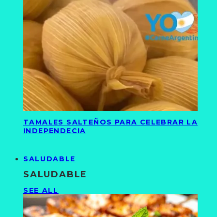
TAMALES SALTEÑOS PARA CELEBRAR LA
INDEPENDECIA
SALUDABLE
SALUDABLE
SEE ALL