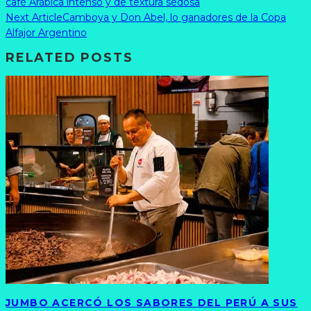
café Arábica intenso y de textura sedosa
Next Article
Camboya y Don Abel, lo ganadores de la Copa
Alfajor Argentino
RELATED POSTS
JUMBO ACERCÓ LOS SABORES DEL PERÚ A SUS