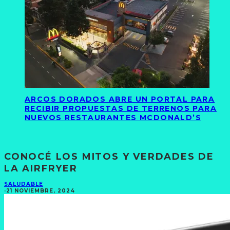
ARCOS DORADOS ABRE UN PORTAL PARA
RECIBIR PROPUESTAS DE TERRENOS PARA
NUEVOS RESTAURANTES MCDONALD’S
CONOCÉ LOS MITOS Y VERDADES DE
LA AIRFRYER
SALUDABLE
·
21 NOVIEMBRE, 2024