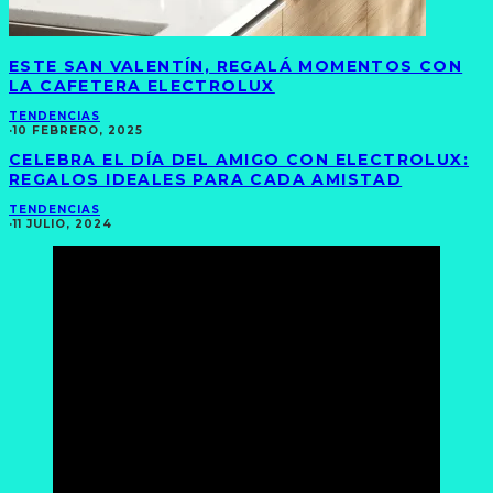
ESTE SAN VALENTÍN, REGALÁ MOMENTOS CON
LA CAFETERA ELECTROLUX
TENDENCIAS
·
10 FEBRERO, 2025
CELEBRA EL DÍA DEL AMIGO CON ELECTROLUX:
REGALOS IDEALES PARA CADA AMISTAD
TENDENCIAS
·
11 JULIO, 2024