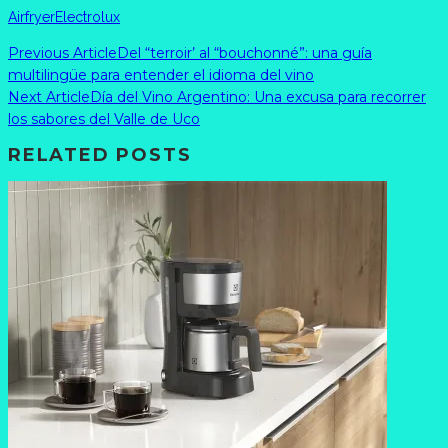
Airfryer
Electrolux
Previous Article
Del “terroir’ al “bouchonné”: una guía
multilingüe para entender el idioma del vino
Next Article
Día del Vino Argentino: Una excusa para recorrer
los sabores del Valle de Uco
RELATED POSTS