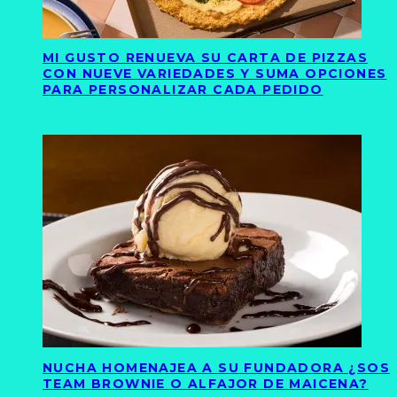
MI GUSTO RENUEVA SU CARTA DE PIZZAS
CON NUEVE VARIEDADES Y SUMA OPCIONES
PARA PERSONALIZAR CADA PEDIDO
NUCHA HOMENAJEA A SU FUNDADORA ¿SOS
TEAM BROWNIE O ALFAJOR DE MAICENA?