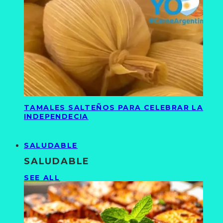
TAMALES SALTEÑOS PARA CELEBRAR LA
INDEPENDECIA
SALUDABLE
SALUDABLE
SEE ALL