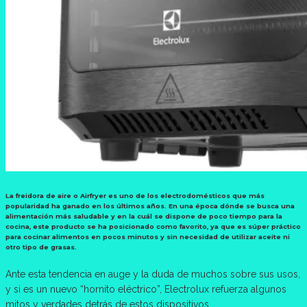
La freidora de aire o Airfryer es uno de los electrodomésticos que más
popularidad ha ganado en los últimos años. En una época dónde se busca una
alimentación más saludable y en la cuál se dispone de poco tiempo para la
cocina, este producto se ha posicionado como favorito, ya que es súper práctico
para cocinar alimentos en pocos minutos y sin necesidad de utilizar aceite ni
otro tipo de grasas.
Ante esta tendencia en auge y la duda de muchos sobre sus usos,
y si es un nuevo “hornito eléctrico”, Electrolux refuerza algunos
mitos y verdades detrás de estos dispositivos.