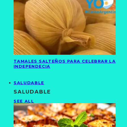
TAMALES SALTEÑOS PARA CELEBRAR LA
INDEPENDECIA
SALUDABLE
SALUDABLE
SEE ALL