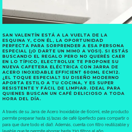
SAN VALENTÍN ESTÁ A LA VUELTA DE LA
ESQUINA Y, CON ÉL, LA OPORTUNIDAD
PERFECTA PARA SORPRENDER A ESA PERSONA
ESPECIAL (¡O DARTE UN MIMO A VOS!). SI ESTÁS
BUSCANDO EL REGALO PERO NO QUERÉS CAER
EN LO TÍPICO, ELECTROLUX TE PROPONE SU
NUEVA CAFETERA ELÉCTRICA CON JARRA DE
ACERO INOXIDABLE EFFICIENT 600ML ECM12.
¿EL TOQUE ESPECIAL? SU DISEÑO MODERNO
APORTA ESTILO A TU COCINA, Y ES SUPER
RESISTENTE Y FÁCIL DE LIMPIAR. IDEAL PARA
QUIENES BUSCAN UN CAFÉ DELICIOSO A TODA
HORA DEL DÍA.
A través de su Jarra de Acero Inoxidable de 600ml, este producto
permite preparar hasta 15 tazas de café (¡perfecto para compartir o
para que dure todo el día!). Además, cuenta con filtro reutilizable y
lavable que te permite ahorrar hasta 730 filtros al año.