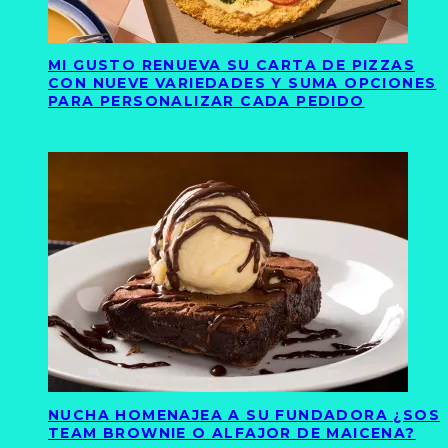
MI GUSTO RENUEVA SU CARTA DE PIZZAS
CON NUEVE VARIEDADES Y SUMA OPCIONES
PARA PERSONALIZAR CADA PEDIDO
NUCHA HOMENAJEA A SU FUNDADORA ¿SOS
TEAM BROWNIE O ALFAJOR DE MAICENA?