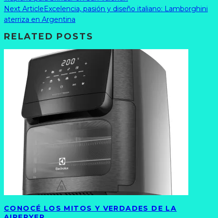
Next Article
Excelencia, pasión y diseño italiano: Lamborghini
aterriza en Argentina
RELATED POSTS
CONOCÉ LOS MITOS Y VERDADES DE LA
AIRFRYER