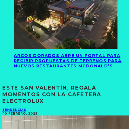
ARCOS DORADOS ABRE UN PORTAL PARA
RECIBIR PROPUESTAS DE TERRENOS PARA
NUEVOS RESTAURANTES MCDONALD’S
ESTE SAN VALENTÍN, REGALÁ
MOMENTOS CON LA CAFETERA
ELECTROLUX
TENDENCIAS
·
10 FEBRERO, 2025