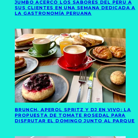
JUMBO ACERCÓ LOS SABORES DEL PERÚ A
SUS CLIENTES EN UNA SEMANA DEDICADA A
LA GASTRONOMÍA PERUANA
BRUNCH, APEROL SPRITZ Y DJ EN VIVO: LA
PROPUESTA DE TOMATE ROSEDAL PARA
DISFRUTAR EL DOMINGO JUNTO AL PARQUE