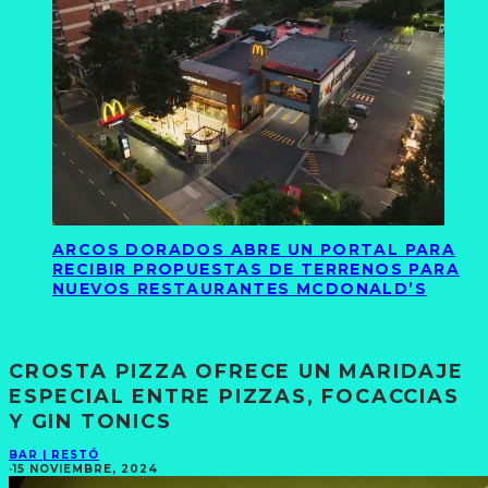
ARCOS DORADOS ABRE UN PORTAL PARA
RECIBIR PROPUESTAS DE TERRENOS PARA
NUEVOS RESTAURANTES MCDONALD’S
CROSTA PIZZA OFRECE UN MARIDAJE
ESPECIAL ENTRE PIZZAS, FOCACCIAS
Y GIN TONICS
BAR | RESTÓ
·
15 NOVIEMBRE, 2024