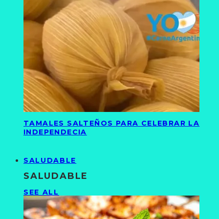
TAMALES SALTEÑOS PARA CELEBRAR LA
INDEPENDECIA
SALUDABLE
SALUDABLE
SEE ALL