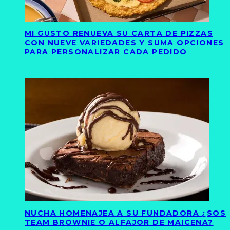
MI GUSTO RENUEVA SU CARTA DE PIZZAS
CON NUEVE VARIEDADES Y SUMA OPCIONES
PARA PERSONALIZAR CADA PEDIDO
NUCHA HOMENAJEA A SU FUNDADORA ¿SOS
TEAM BROWNIE O ALFAJOR DE MAICENA?