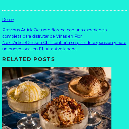
Dolce
Previous Article
Octubre florece con una experiencia
completa para disfrutar de Viñas en Flor
Next Article
Chicken Chill continúa su plan de expansión y abre
un nuevo local en EL Alto Avellaneda
RELATED POSTS