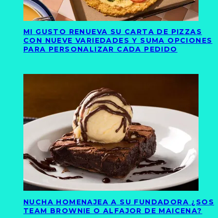
MI GUSTO RENUEVA SU CARTA DE PIZZAS
CON NUEVE VARIEDADES Y SUMA OPCIONES
PARA PERSONALIZAR CADA PEDIDO
NUCHA HOMENAJEA A SU FUNDADORA ¿SOS
TEAM BROWNIE O ALFAJOR DE MAICENA?