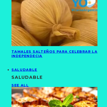
TAMALES SALTEÑOS PARA CELEBRAR LA
INDEPENDECIA
SALUDABLE
SALUDABLE
SEE ALL