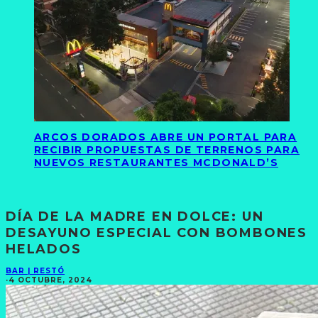
ARCOS DORADOS ABRE UN PORTAL PARA
RECIBIR PROPUESTAS DE TERRENOS PARA
NUEVOS RESTAURANTES MCDONALD’S
DÍA DE LA MADRE EN DOLCE: UN
DESAYUNO ESPECIAL CON BOMBONES
HELADOS
BAR | RESTÓ
·
4 OCTUBRE, 2024