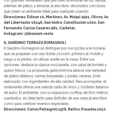
con grandes ventanales que permiten la entrada de luz natural,
además de patios y terrazas al aire libre, decorados con luces
que crean un ambiente ideal para cualquier ocasión.
Direcciones: Edison 10, Martínez; Av. Maipú 2501, Olivos; Av.
del Libertador 16246, San Isidro; Constitución 1002, San
Fernando; Carlos Casares 961, Castelar.
Instagram: @blossom.resto
IL GIARDINO TERRAZA ROMAGNOLI
Il Giardino Romagnoli se distingue por sus pizzas a la romana,
que se preparan con una doble cocción: primero al molde y
luego a la piedra, sin utilizar aceite en la masa. Entre sus
opciones, destaca la clásica mozzarella, con salsa de tomate y
queso fresco. La propuesta gastronómica abarca una variedad
de platos italianos, carnes braseadas y pastas caseras, todo
elaborado con ingredientes de alta calidad. Para acompañar, el
restaurante ofrece una selecta carta de vinos y cócteles italianos
de autor. El ambiente, con su espacioso rooftop de 600 metros
cuadrados, es ideal tanto para disfrutar de una cena al aire libre
como para celebrar eventos especiales.
Direcciones: Carlos Pellegrini 1576, Retiro; Posadas 1017,