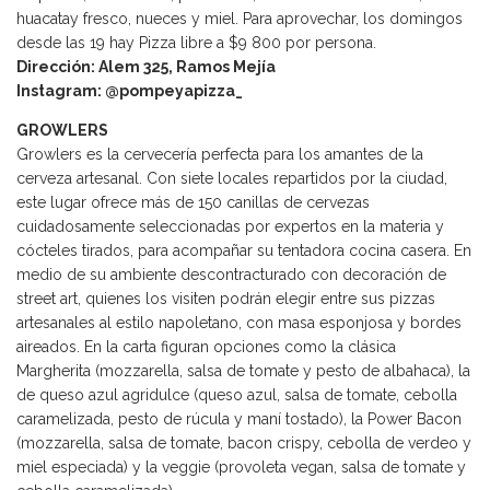
huacatay fresco, nueces y miel. Para aprovechar, los domingos
desde las 19 hay Pizza libre a $9 800 por persona.
Dirección: Alem 325, Ramos Mejía
Instagram: @pompeyapizza_
GROWLERS
Growlers es la cervecería perfecta para los amantes de la
cerveza artesanal. Con siete locales repartidos por la ciudad,
este lugar ofrece más de 150 canillas de cervezas
cuidadosamente seleccionadas por expertos en la materia y
cócteles tirados, para acompañar su tentadora cocina casera. En
medio de su ambiente descontracturado con decoración de
street art, quienes los visiten podrán elegir entre sus pizzas
artesanales al estilo napoletano, con masa esponjosa y bordes
aireados. En la carta figuran opciones como la clásica
Margherita (mozzarella, salsa de tomate y pesto de albahaca), la
de queso azul agridulce (queso azul, salsa de tomate, cebolla
caramelizada, pesto de rúcula y maní tostado), la Power Bacon
(mozzarella, salsa de tomate, bacon crispy, cebolla de verdeo y
miel especiada) y la veggie (provoleta vegan, salsa de tomate y