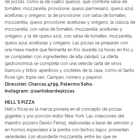
de pizzas, como la de cuatro quesos, que combina salsa de
tomates, mozzarella, provolone, queso parmesano, queso azul,
aceitunas y orégano; la de provolone, con salsa de tomates,
mozzarella, queso provolone, aceitunas y orégano; la clásica de
mozzarella, con salsa de tomates, muzzarella, aceitunas y
orégano; y la de queso azul, con salsa de tomates, muzzarella,
queso azul, aceitunas y orégano. Las pizzas se preparan con
una masa madre que fermenta en frío durante 24 horas en frío y
se completan con ingredientes de alta calidad. La oferta
gastronómica se completa con una selecta carta de vinos
blancos y tintos, aperitivos y cócteles de la casa, como el Santo
Rose (gin, triple sec, Campari, romero y pepino).
Dirección: Charcas 4799, Palermo Soho.
Instagram: @santobardepizzas
HELL´S PIZZA
Hell´s Pizza es la marca pionera en el concepto de pizzas
gigantes y por porción estilo New York. Las creaciones del
maestro pizzero Danilo Ferraz, elaboradas a base de semolín y
en hornos especiales a la piedra con techos bajos, presentan
variedades con abundante mozzarella, entre las que se