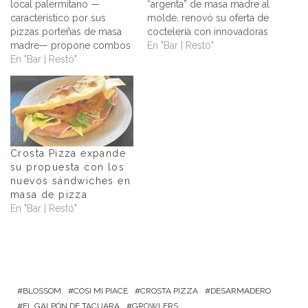
local palermitano —
“argenta” de masa madre al
característico por sus
molde, renovó su oferta de
pizzas porteñas de masa
coctelería con innovadoras
madre— propone combos
creaciones inspiradas en
En "Bar | Restó"
a precios especiales que
En "Bar | Restó"
sabores porteños.
incluyen dos porciones de
Conocido por su renovada
pizzas clásicas (muzza,
versión de la típica pizza
napolitana o calabresa) y
porteña al molde, Picsa
una bebida a elección. Para
renueva su propuesta de
los mediodías o las tardes
coctelería. Las nuevas
de la semana, Picsa —el
opciones que se pueden
Crosta Pizza expande
restaurante del chef…
disfrutar…
su propuesta con los
nuevos sándwiches en
masa de pizza
En "Bar | Restó"
BLOSSOM
COSI MI PIACE
CROSTA PIZZA
DESARMADERO
EL GALPÓN DE TACUARA
GROWLERS