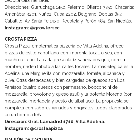
cebolla caramelizada).
Direcciones: Gurruchaga 1450, Palermo; Olleros 3750, Chacarita;
Amenábar 3201, Núñez; Cuba 2202, Belgrano; Doblas 857,
Caballito; Av. Santa Fe 1430, Recoleta y Perón 489, San Nicolás.
Instagram: @growlerscc
CROSTA PIZZA
Crosta Pizza, emblemática pizzería de Villa Adelina, ofrece
pizzas de estilo napolitano con impronta local, o sea, con
mucho relleno. La carta presenta 14 variedades que, con su
nombre, rinden tributo a las calles locales. La más elegida es la
Adelina, una Margherita con mozzarella, tomate, albahaca y
oliva. Otras destacadas y bien cargadas de quesos son Los
Paraísos (cuatro quesos con parmesano, bocconcini de
mozzarella, provolone y queso azul) y la potente Moreno (con
mozzarella, mortadela y pesto de albahaca). La propuesta se
completa con sabores variados y originales, todos elaborados
en un horno a leña.
Dirección: Gral. Lamadrid 1710, Villa Adelina.
Instagram: @crostaapizza
GALPÓN DE TACUARA