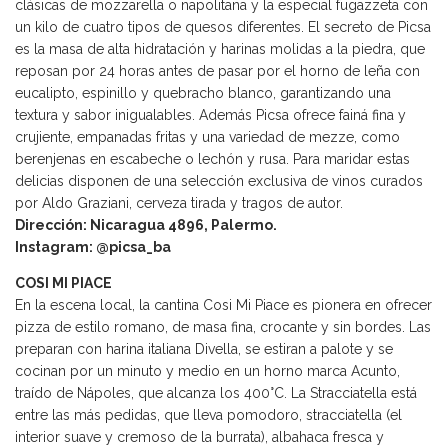
clásicas de mozzarella o napolitana y la especial fugazzeta con
un kilo de cuatro tipos de quesos diferentes. El secreto de Picsa
es la masa de alta hidratación y harinas molidas a la piedra, que
reposan por 24 horas antes de pasar por el horno de leña con
eucalipto, espinillo y quebracho blanco, garantizando una
textura y sabor inigualables. Además Picsa ofrece fainá fina y
crujiente, empanadas fritas y una variedad de mezze, como
berenjenas en escabeche o lechón y rusa. Para maridar estas
delicias disponen de una selección exclusiva de vinos curados
por Aldo Graziani, cerveza tirada y tragos de autor.
Dirección: Nicaragua 4896, Palermo.
Instagram: @picsa_ba
COSI MI PIACE
En la escena local, la cantina Cosi Mi Piace es pionera en ofrecer
pizza de estilo romano, de masa fina, crocante y sin bordes. Las
preparan con harina italiana Divella, se estiran a palote y se
cocinan por un minuto y medio en un horno marca Acunto,
traído de Nápoles, que alcanza los 400°C. La Stracciatella está
entre las más pedidas, que lleva pomodoro, stracciatella (el
interior suave y cremoso de la burrata), albahaca fresca y