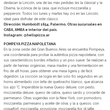
destacan la Lincoln, una de las más pedidas (es la clásica) y la
Obama, la icónica de la casa, que incluye mozzarella y
pepperoni. Todos los lunes y martes hay 2×1 en las Lincoln,
ideal para disfrutar de este clásico.
Dirección: Humboldt 1654, Palermo. Otras sucursales en
CABA, AMBA e interior del país.
Instagram: @hellspizza.ar
POMPEYA PIZZA NAPOLETANA
En la zona oeste del Gran Buenos Aires se encuentra Pompeya,
una coordenada para probar la auténtica pizza napoletana, con
sus característicos bordes inflados y un piso suave. Se realizan a
partir de harinas orgánicas, masa madre y una fermentación en
frío de 48 horas, para obtener una masa ligera y de fácil
digestión. La cocción se logra en tan solo 60 segundos en un
horno alimentado con leña de quebracho blanco, que alcanza
los 450 °C. Imperdible la nueva Queso deluxe, con pesto,
mozzarella deluxe, queso de cabra, queso sardo y crocante de
parmesano. Otras sugeridas son la New York, con pomodoro,
mozzarella, parmesano y aceite de oliva; y la 4 quesos, con
roquefort, mozzarella, provolone, mozzarella fior di latte,