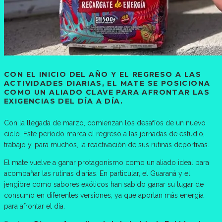
CON EL INICIO DEL AÑO Y EL REGRESO A LAS
ACTIVIDADES DIARIAS, EL MATE SE POSICIONA
COMO UN ALIADO CLAVE PARA AFRONTAR LAS
EXIGENCIAS DEL DÍA A DÍA.
Con la llegada de marzo, comienzan los desafíos de un nuevo
ciclo. Este período marca el regreso a las jornadas de estudio,
trabajo y, para muchos, la reactivación de sus rutinas deportivas.
El mate vuelve a ganar protagonismo como un aliado ideal para
acompañar las rutinas diarias. En particular, el Guaraná y el
jengibre como sabores exóticos han sabido ganar su lugar de
consumo en diferentes versiones, ya que aportan más energía
para afrontar el día.