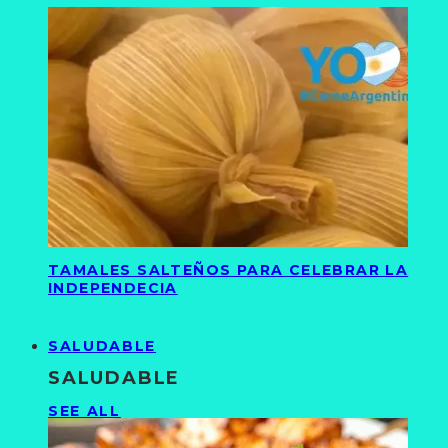
TAMALES SALTEÑOS PARA CELEBRAR LA
INDEPENDECIA
SALUDABLE
SALUDABLE
SEE ALL