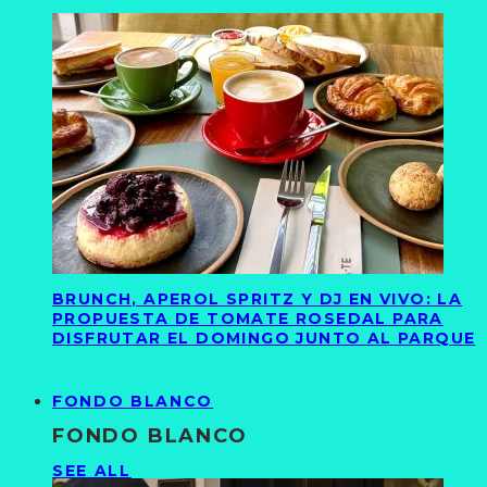
BRUNCH, APEROL SPRITZ Y DJ EN VIVO: LA
PROPUESTA DE TOMATE ROSEDAL PARA
DISFRUTAR EL DOMINGO JUNTO AL PARQUE
FONDO BLANCO
FONDO BLANCO
SEE ALL