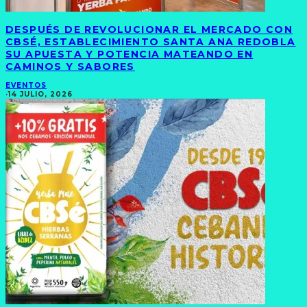
DESPUÉS DE REVOLUCIONAR EL MERCADO CON
CBSÉ, ESTABLECIMIENTO SANTA ANA REDOBLA
SU APUESTA Y POTENCIA MATEANDO EN
CAMINOS Y SABORES
EVENTOS
·
14 JULIO, 2026