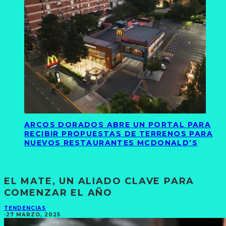
ARCOS DORADOS ABRE UN PORTAL PARA
RECIBIR PROPUESTAS DE TERRENOS PARA
NUEVOS RESTAURANTES MCDONALD’S
EL MATE, UN ALIADO CLAVE PARA
COMENZAR EL AÑO
TENDENCIAS
·
27 MARZO, 2025