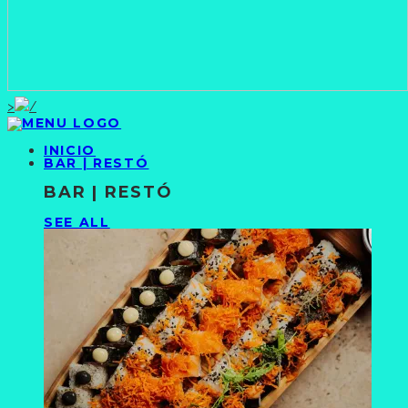
>
INICIO
BAR | RESTÓ
BAR | RESTÓ
SEE ALL