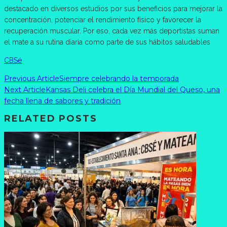
destacado en diversos estudios por sus beneficios para mejorar la
concentración, potenciar el rendimiento físico y favorecer la
recuperación muscular. Por eso, cada vez más deportistas suman
el mate a su rutina diaria como parte de sus hábitos saludables
CBSé
Previous Article
Siempre celebrando la temporada
Next Article
Kansas Deli celebra el Día Mundial del Queso, una
fecha llena de sabores y tradición
RELATED POSTS