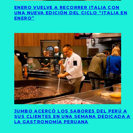
ENERO VUELVE A RECORRER ITALIA CON
UNA NUEVA EDICIÓN DEL CICLO “ITALIA EN
ENERO”
JUMBO ACERCÓ LOS SABORES DEL PERÚ A
SUS CLIENTES EN UNA SEMANA DEDICADA A
LA GASTRONOMÍA PERUANA