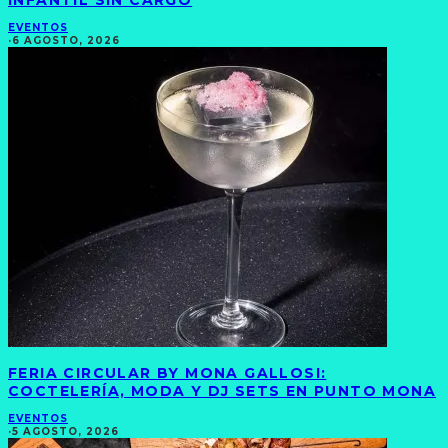
INFANTIL SIN CARGO
EVENTOS
·
6 AGOSTO, 2026
FERIA CIRCULAR BY MONA GALLOSI:
COCTELERÍA, MODA Y DJ SETS EN PUNTO MONA
EVENTOS
·
5 AGOSTO, 2026