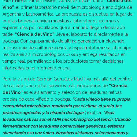
Para materializar esta visión, González Riachi fundó
“Ciencia del
Vino”,
el primer laboratorio móvil de microbiología enológica de
Argentina y Latinoamérica. La propuesta es disruptiva: en lugar de
que las bodegas envíen muestras a laboratorios externos y
esperen días por resultados que a menudo llegan demasiado
tarde,
“Ciencia del Vino”
lleva el laboratorio directamente a la
bodega. Con equipamiento de última generación, incluyendo
microscopía de epifluorescencia y espectrofotometría, el equipo
realiza análisis microbiológicos
in situ
y entrega resultados en
tiempo real, permitiendo a los productores tomar decisiones
informadas en el momento crítico.
Pero la visión de Germán González Riachi va más allá del control
de calidad. Uno de los servicios más innovadores de
“Ciencia
del Vino”
es el aislamiento y selección de levaduras nativas
propias de cada viñedo o bodega.
“Cada viñedo tiene su propia
comunidad microbiana, moldeada por el clima, el suelo, las
prácticas agrícolas y la historia del lugar”,
explica.
“Esas
levaduras nativas son el ADN microbiológico del terroir. Cuando
fermentamos con levaduras comerciales genéricas, estamos
silenciando esa voz única. Nosotros aislamos, seleccionamos y