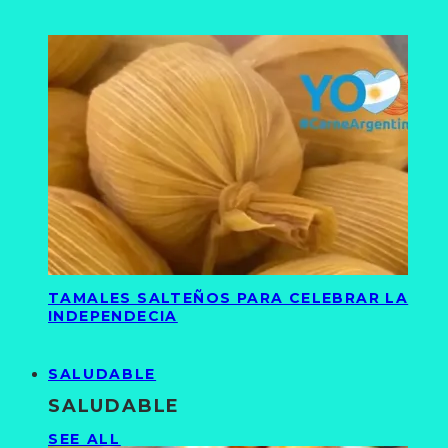
TAMALES SALTEÑOS PARA CELEBRAR LA
INDEPENDECIA
SALUDABLE
SALUDABLE
SEE ALL