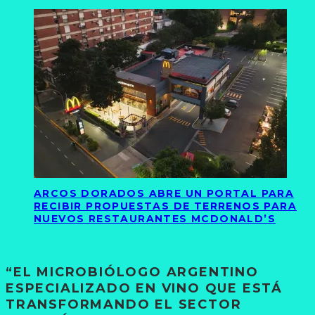
ARCOS DORADOS ABRE UN PORTAL PARA
RECIBIR PROPUESTAS DE TERRENOS PARA
NUEVOS RESTAURANTES MCDONALD’S
“EL MICROBIÓLOGO ARGENTINO
ESPECIALIZADO EN VINO QUE ESTÁ
TRANSFORMANDO EL SECTOR