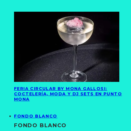
FERIA CIRCULAR BY MONA GALLOSI:
COCTELERÍA, MODA Y DJ SETS EN PUNTO
MONA
FONDO BLANCO
FONDO BLANCO