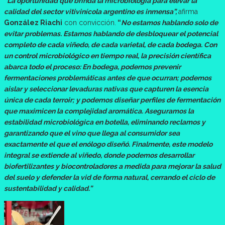
“La oportunidad que brinda la microbiología para elevar la
calidad del sector vitivinícola argentino es inmensa”,
afirma
González Riachi
con convicción.
“
No estamos hablando solo de
evitar problemas. Estamos hablando de desbloquear el potencial
completo de cada viñedo, de cada varietal, de cada bodega. Con
un control microbiológico en tiempo real, la precisión científica
abarca todo el proceso: En bodega, podemos prevenir
fermentaciones problemáticas antes de que ocurran; podemos
aislar y seleccionar levaduras nativas que capturen la esencia
única de cada terroir; y podemos diseñar perfiles de fermentación
que maximicen la complejidad aromática. Aseguramos la
estabilidad microbiológica en botella, eliminando reclamos y
garantizando que el vino que llega al consumidor sea
exactamente el que el enólogo diseñó. Finalmente, este modelo
integral se extiende al viñedo, donde podemos desarrollar
biofertilizantes y biocontroladores a medida para mejorar la salud
del suelo y defender la vid de forma natural, cerrando el ciclo de
sustentabilidad y calidad.”