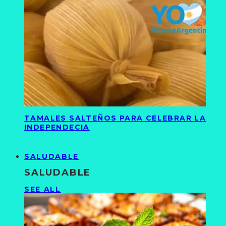
TAMALES SALTEÑOS PARA CELEBRAR LA
INDEPENDECIA
SALUDABLE
SALUDABLE
SEE ALL