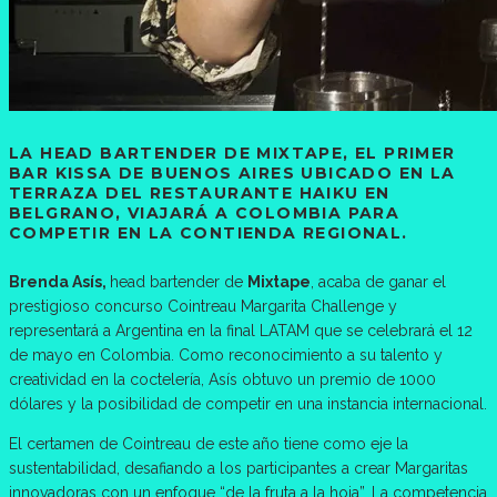
LA HEAD BARTENDER DE MIXTAPE, EL PRIMER
BAR KISSA DE BUENOS AIRES UBICADO EN LA
TERRAZA DEL RESTAURANTE HAIKU EN
BELGRANO, VIAJARÁ A COLOMBIA PARA
COMPETIR EN LA CONTIENDA REGIONAL.
Brenda Asís,
head bartender de
Mixtape
, acaba de ganar el
prestigioso concurso Cointreau Margarita Challenge y
representará a Argentina en la final LATAM que se celebrará el 12
de mayo en Colombia. Como reconocimiento a su talento y
creatividad en la coctelería, Asís obtuvo un premio de 1000
dólares y la posibilidad de competir en una instancia internacional.
El certamen de Cointreau de este año tiene como eje la
sustentabilidad, desafiando a los participantes a crear Margaritas
innovadoras con un enfoque “de la fruta a la hoja”. La competencia