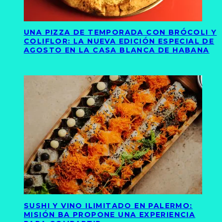
UNA PIZZA DE TEMPORADA CON BRÓCOLI Y
COLIFLOR: LA NUEVA EDICIÓN ESPECIAL DE
AGOSTO EN LA CASA BLANCA DE HABANA
SUSHI Y VINO ILIMITADO EN PALERMO:
MISIÓN BA PROPONE UNA EXPERIENCIA