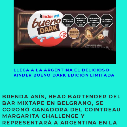
LLEGA A LA ARGENTINA EL DELICIOSO
KINDER BUENO DARK EDICIÓN LIMITADA
BRENDA ASÍS, HEAD BARTENDER DEL
BAR MIXTAPE EN BELGRANO, SE
CORONÓ GANADORA DEL COINTREAU
MARGARITA CHALLENGE Y
REPRESENTARÁ A ARGENTINA EN LA