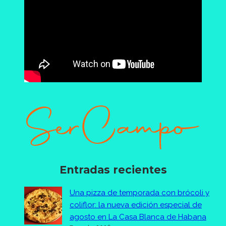
Entradas recientes
Una pizza de temporada con brócoli y
coliflor: la nueva edición especial de
agosto en La Casa Blanca de Habana