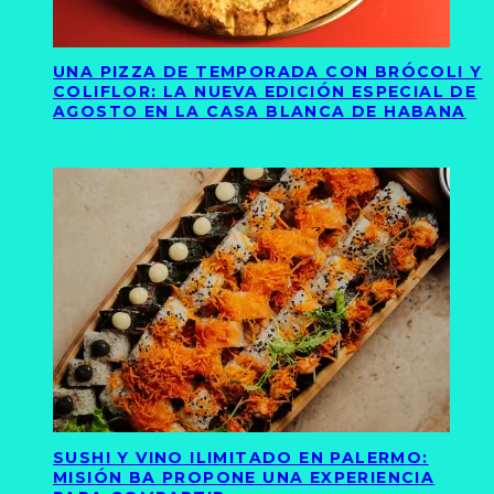
UNA PIZZA DE TEMPORADA CON BRÓCOLI Y
COLIFLOR: LA NUEVA EDICIÓN ESPECIAL DE
AGOSTO EN LA CASA BLANCA DE HABANA
SUSHI Y VINO ILIMITADO EN PALERMO:
MISIÓN BA PROPONE UNA EXPERIENCIA