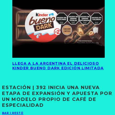
LLEGA A LA ARGENTINA EL DELICIOSO
KINDER BUENO DARK EDICIÓN LIMITADA
ESTACIÓN | 392 INICIA UNA NUEVA
ETAPA DE EXPANSIÓN Y APUESTA POR
UN MODELO PROPIO DE CAFÉ DE
ESPECIALIDAD
BAR | RESTÓ