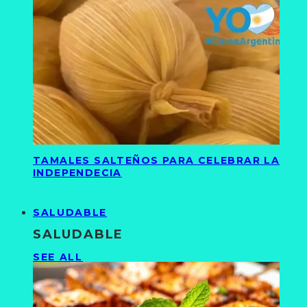
TAMALES SALTEÑOS PARA CELEBRAR LA
INDEPENDECIA
SALUDABLE
SALUDABLE
SEE ALL