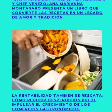
Y CHEF VENEZOLANA MARIANNA
MONTANARO PRESENTA UN LIBRO QUE
CONVIERTE LAS RECETAS EN UN LEGADO
DE AMOR Y TRADICIÓN
LA RENTABILIDAD TAMBIÉN SE RESCATA:
CÓMO REDUCIR DESPERDICIOS PUEDE
IMPULSAR EL CRECIMIENTO DE LOS
COMERCIOS GASTRONÓMICOS