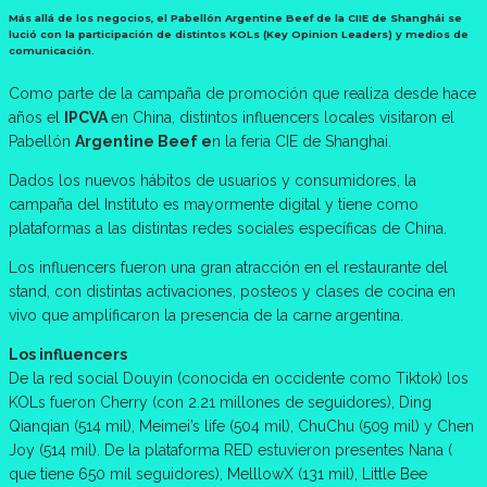
Más allá de los negocios, el Pabellón Argentine Beef de la CIIE de Shanghái se
lució con la participación de distintos KOLs (Key Opinion Leaders) y medios de
comunicación.
Como parte de la campaña de promoción que realiza desde hace
años el
IPCVA
en China, distintos influencers locales visitaron el
Pabellón
Argentine Beef e
n la feria CIE de Shanghai.
Dados los nuevos hábitos de usuarios y consumidores, la
campaña del Instituto es mayormente digital y tiene como
plataformas a las distintas redes sociales específicas de China.
Los influencers fueron una gran atracción en el restaurante del
stand, con distintas activaciones, posteos y clases de cocina en
vivo que amplificaron la presencia de la carne argentina.
Los influencers
De la red social Douyin (conocida en occidente como Tiktok) los
KOLs fueron Cherry (con 2.21 millones de seguidores), Ding
Qianqian (514 mil), Meimei’s life (504 mil), ChuChu (509 mil) y Chen
Joy (514 mil). De la plataforma RED estuvieron presentes Nana (
que tiene 650 mil seguidores), MelllowX (131 mil), Little Bee