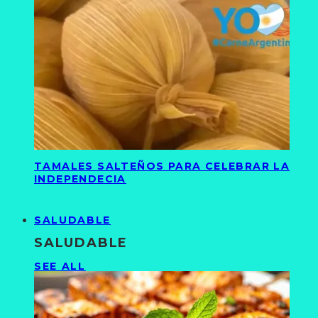
TAMALES SALTEÑOS PARA CELEBRAR LA
INDEPENDECIA
SALUDABLE
SALUDABLE
SEE ALL