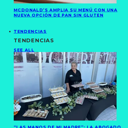
MCDONALD’S AMPLIA SU MENÚ CON UNA
NUEVA OPCIÓN DE PAN SIN GLUTEN
TENDENCIAS
TENDENCIAS
SEE ALL
“LAS MANOS DE MI MADRE”: LA ABOGADO