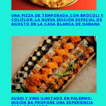
UNA PIZZA DE TEMPORADA CON BRÓCOLI Y
COLIFLOR: LA NUEVA EDICIÓN ESPECIAL DE
AGOSTO EN LA CASA BLANCA DE HABANA
SUSHI Y VINO ILIMITADO EN PALERMO:
MISIÓN BA PROPONE UNA EXPERIENCIA