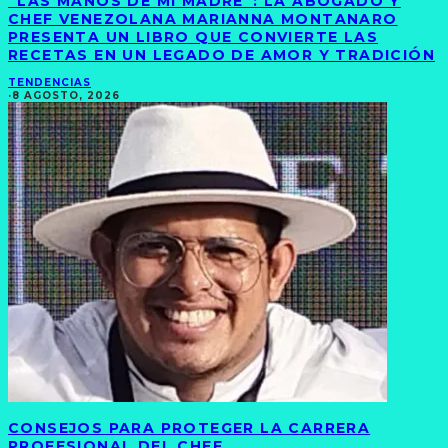
“LAS MANOS DE MI MADRE”: LA ABOGADO Y
CHEF VENEZOLANA MARIANNA MONTANARO
PRESENTA UN LIBRO QUE CONVIERTE LAS
RECETAS EN UN LEGADO DE AMOR Y TRADICIÓN
TENDENCIAS
·
8 AGOSTO, 2026
CONSEJOS PARA PROTEGER LA CARRERA
PROFESIONAL DEL CHEF