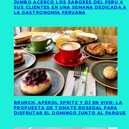
JUMBO ACERCÓ LOS SABORES DEL PERÚ A
SUS CLIENTES EN UNA SEMANA DEDICADA A
LA GASTRONOMÍA PERUANA
BRUNCH, APEROL SPRITZ Y DJ EN VIVO: LA
PROPUESTA DE TOMATE ROSEDAL PARA
DISFRUTAR EL DOMINGO JUNTO AL PARQUE