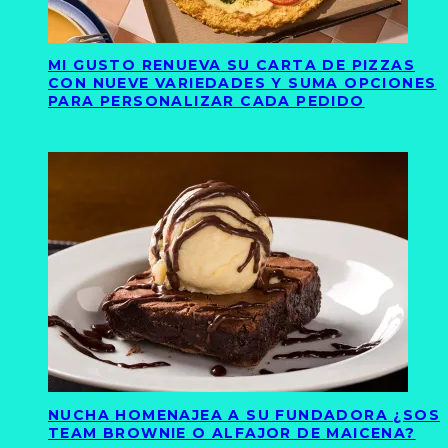
MI GUSTO RENUEVA SU CARTA DE PIZZAS
CON NUEVE VARIEDADES Y SUMA OPCIONES
PARA PERSONALIZAR CADA PEDIDO
NUCHA HOMENAJEA A SU FUNDADORA ¿SOS
TEAM BROWNIE O ALFAJOR DE MAICENA?