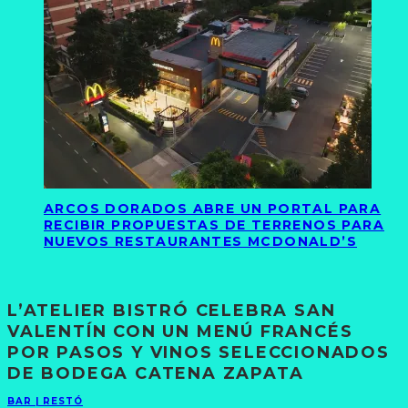
ARCOS DORADOS ABRE UN PORTAL PARA
RECIBIR PROPUESTAS DE TERRENOS PARA
NUEVOS RESTAURANTES MCDONALD’S
L’ATELIER BISTRÓ CELEBRA SAN
VALENTÍN CON UN MENÚ FRANCÉS
POR PASOS Y VINOS SELECCIONADOS
DE BODEGA CATENA ZAPATA
BAR | RESTÓ