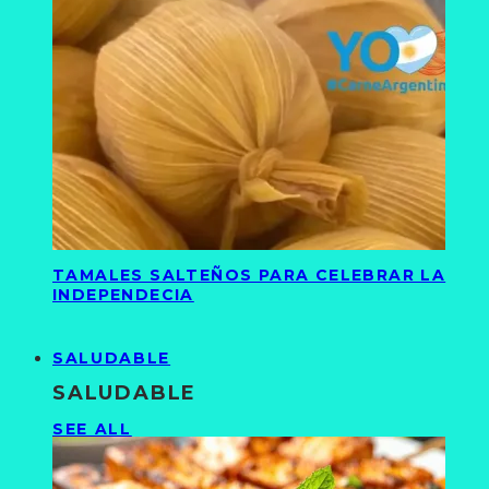
TAMALES SALTEÑOS PARA CELEBRAR LA
INDEPENDECIA
SALUDABLE
SALUDABLE
SEE ALL