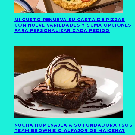
MI GUSTO RENUEVA SU CARTA DE PIZZAS
CON NUEVE VARIEDADES Y SUMA OPCIONES
PARA PERSONALIZAR CADA PEDIDO
NUCHA HOMENAJEA A SU FUNDADORA ¿SOS
TEAM BROWNIE O ALFAJOR DE MAICENA?