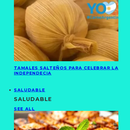
TAMALES SALTEÑOS PARA CELEBRAR LA
INDEPENDECIA
SALUDABLE
SALUDABLE
SEE ALL