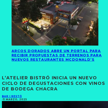
ARCOS DORADOS ABRE UN PORTAL PARA
RECIBIR PROPUESTAS DE TERRENOS PARA
NUEVOS RESTAURANTES MCDONALD’S
L’ATELIER BISTRÓ INICIA UN NUEVO
CICLO DE DEGUSTACIONES CON VINOS
DE BODEGA CHACRA
BAR | RESTÓ
·
11 MARZO, 2025