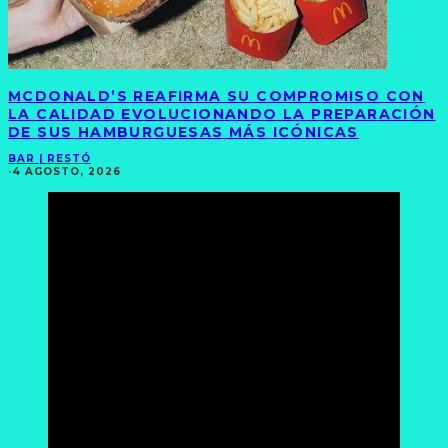
MCDONALD’S REAFIRMA SU COMPROMISO CON
LA CALIDAD EVOLUCIONANDO LA PREPARACIÓN
DE SUS HAMBURGUESAS MÁS ICÓNICAS
BAR | RESTÓ
·
4 AGOSTO, 2026