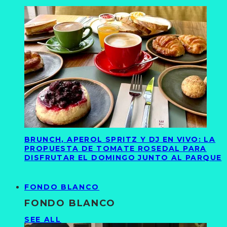
BRUNCH, APEROL SPRITZ Y DJ EN VIVO: LA
PROPUESTA DE TOMATE ROSEDAL PARA
DISFRUTAR EL DOMINGO JUNTO AL PARQUE
FONDO BLANCO
FONDO BLANCO
SEE ALL