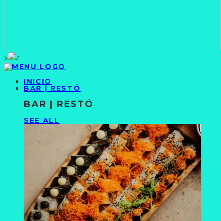
>
INICIO
BAR | RESTÓ
BAR | RESTÓ
SEE ALL