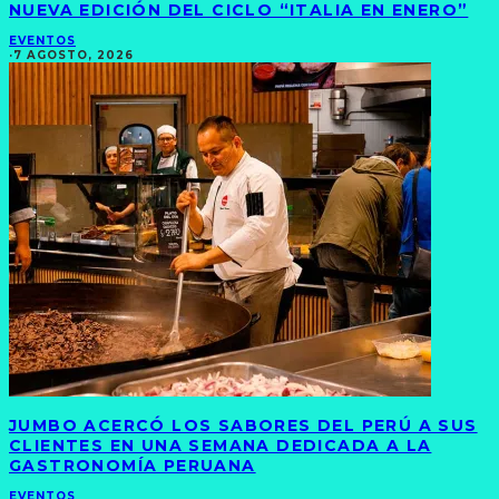
NUEVA EDICIÓN DEL CICLO “ITALIA EN ENERO”
EVENTOS
·
7 AGOSTO, 2026
JUMBO ACERCÓ LOS SABORES DEL PERÚ A SUS
CLIENTES EN UNA SEMANA DEDICADA A LA
GASTRONOMÍA PERUANA
EVENTOS