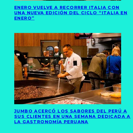
ENERO VUELVE A RECORRER ITALIA CON
UNA NUEVA EDICIÓN DEL CICLO “ITALIA EN
ENERO”
JUMBO ACERCÓ LOS SABORES DEL PERÚ A
SUS CLIENTES EN UNA SEMANA DEDICADA A
LA GASTRONOMÍA PERUANA