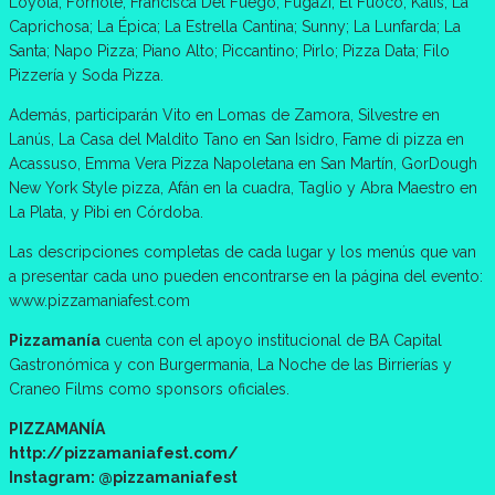
Loyola; Fornole; Francisca Del Fuego; Fugazi; El Fuoco; Kalis; La
Caprichosa; La Épica; La Estrella Cantina; Sunny; La Lunfarda; La
Santa; Napo Pizza; Piano Alto; Piccantino; Pirlo; Pizza Data; Filo
Pizzería y Soda Pizza.
Además, participarán Vito en Lomas de Zamora, Silvestre en
Lanús, La Casa del Maldito Tano en San Isidro, Fame di pizza en
Acassuso, Emma Vera Pizza Napoletana en San Martín, GorDough
New York Style pizza, Afán en la cuadra, Taglio y Abra Maestro en
La Plata, y Pibi en Córdoba.
Las descripciones completas de cada lugar y los menús que van
a presentar cada uno pueden encontrarse en la página del evento:
www.pizzamaniafest.com
Pizzamanía
cuenta con el apoyo institucional de BA Capital
Gastronómica y con Burgermania, La Noche de las Birrierías y
Craneo Films como sponsors oficiales.
PIZZAMANÍA
http://pizzamaniafest.com/
Instagram: @pizzamaniafest