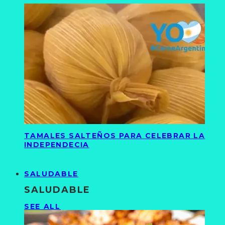
TAMALES SALTEÑOS PARA CELEBRAR LA
INDEPENDECIA
SALUDABLE
SALUDABLE
SEE ALL