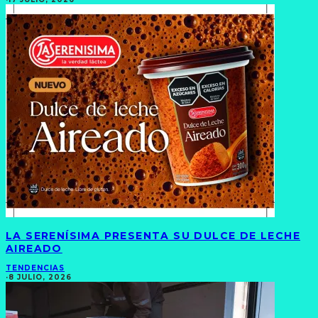
LA SERENÍSIMA PRESENTA SU DULCE DE LECHE
AIREADO
TENDENCIAS
·
8 JULIO, 2026