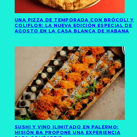
UNA PIZZA DE TEMPORADA CON BRÓCOLI Y
COLIFLOR: LA NUEVA EDICIÓN ESPECIAL DE
AGOSTO EN LA CASA BLANCA DE HABANA
SUSHI Y VINO ILIMITADO EN PALERMO:
MISIÓN BA PROPONE UNA EXPERIENCIA