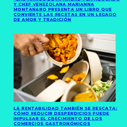
Y CHEF VENEZOLANA MARIANNA
MONTANARO PRESENTA UN LIBRO QUE
CONVIERTE LAS RECETAS EN UN LEGADO
DE AMOR Y TRADICIÓN
LA RENTABILIDAD TAMBIÉN SE RESCATA:
CÓMO REDUCIR DESPERDICIOS PUEDE
IMPULSAR EL CRECIMIENTO DE LOS
COMERCIOS GASTRONÓMICOS