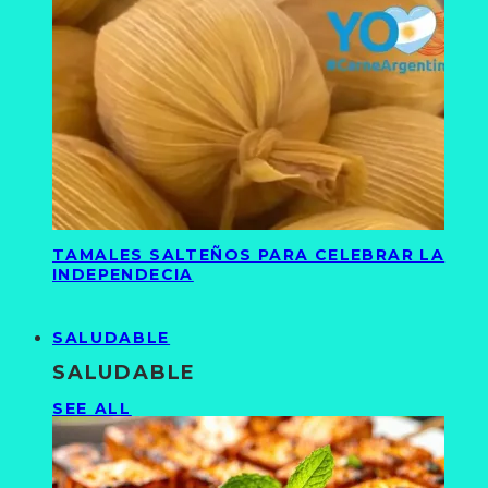
TAMALES SALTEÑOS PARA CELEBRAR LA
INDEPENDECIA
SALUDABLE
SALUDABLE
SEE ALL