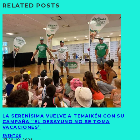
RELATED POSTS
LA SERENÍSIMA VUELVE A TEMAIKÉN CON SU
CAMPAÑA “EL DESAYUNO NO SE TOMA
VACACIONES”
EVENTOS
·
17 JULIO, 2026