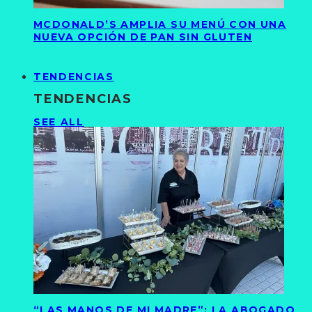
MCDONALD’S AMPLIA SU MENÚ CON UNA
NUEVA OPCIÓN DE PAN SIN GLUTEN
TENDENCIAS
TENDENCIAS
SEE ALL
“LAS MANOS DE MI MADRE”: LA ABOGADO