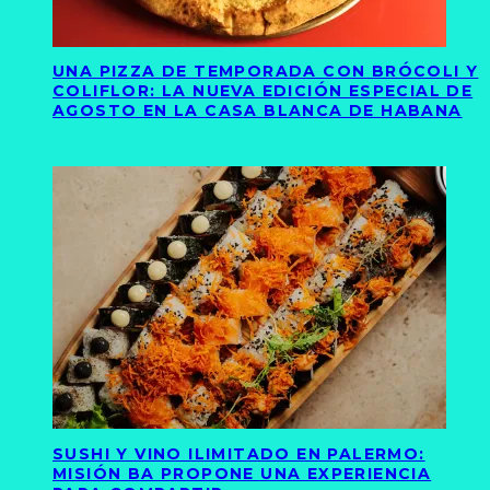
UNA PIZZA DE TEMPORADA CON BRÓCOLI Y
COLIFLOR: LA NUEVA EDICIÓN ESPECIAL DE
AGOSTO EN LA CASA BLANCA DE HABANA
SUSHI Y VINO ILIMITADO EN PALERMO:
MISIÓN BA PROPONE UNA EXPERIENCIA