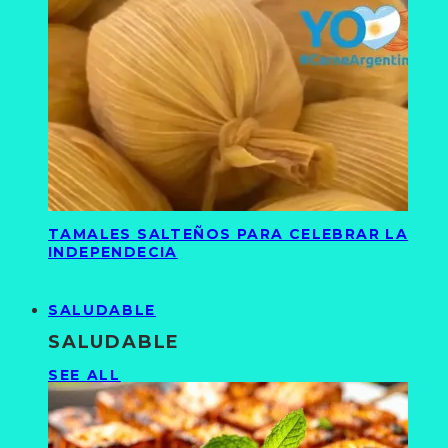
TAMALES SALTEÑOS PARA CELEBRAR LA
INDEPENDECIA
SALUDABLE
SALUDABLE
SEE ALL