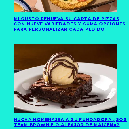
MI GUSTO RENUEVA SU CARTA DE PIZZAS
CON NUEVE VARIEDADES Y SUMA OPCIONES
PARA PERSONALIZAR CADA PEDIDO
NUCHA HOMENAJEA A SU FUNDADORA ¿SOS
TEAM BROWNIE O ALFAJOR DE MAICENA?