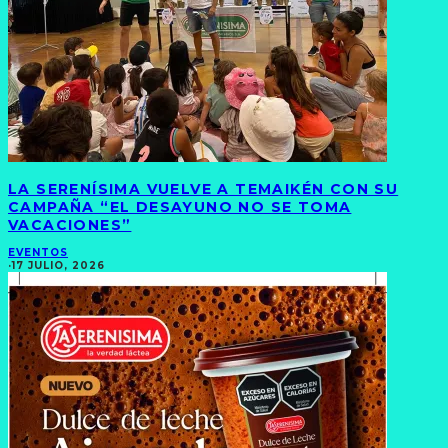
LA SERENÍSIMA VUELVE A TEMAIKÉN CON SU
CAMPAÑA “EL DESAYUNO NO SE TOMA
VACACIONES”
EVENTOS
·
17 JULIO, 2026