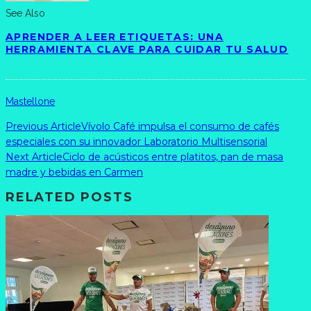
See Also
APRENDER A LEER ETIQUETAS: UNA
HERRAMIENTA CLAVE PARA CUIDAR TU SALUD
Mastellone
Previous Article
Vívolo Café impulsa el consumo de cafés
especiales con su innovador Laboratorio Multisensorial
Next Article
Ciclo de acústicos entre platitos, pan de masa
madre y bebidas en Carmen
RELATED POSTS