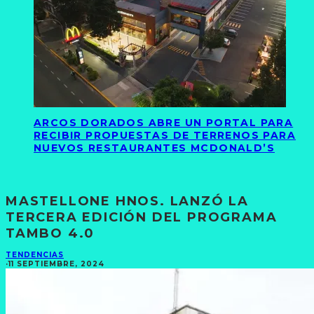
ARCOS DORADOS ABRE UN PORTAL PARA
RECIBIR PROPUESTAS DE TERRENOS PARA
NUEVOS RESTAURANTES MCDONALD’S
MASTELLONE HNOS. LANZÓ LA
TERCERA EDICIÓN DEL PROGRAMA
TAMBO 4.0
TENDENCIAS
·
11 SEPTIEMBRE, 2024