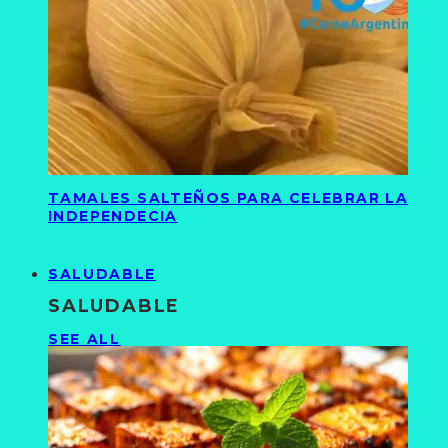
TAMALES SALTEÑOS PARA CELEBRAR LA
INDEPENDECIA
SALUDABLE
SALUDABLE
SEE ALL