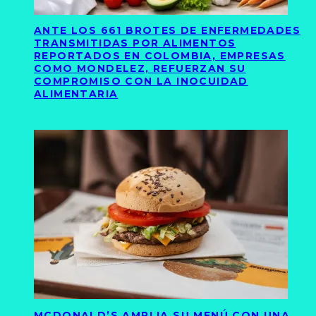
ANTE LOS 661 BROTES DE ENFERMEDADES
TRANSMITIDAS POR ALIMENTOS
REPORTADOS EN COLOMBIA, EMPRESAS
COMO MONDELEZ, REFUERZAN SU
COMPROMISO CON LA INOCUIDAD
ALIMENTARIA
MCDONALD’S AMPLIA SU MENÚ CON UNA