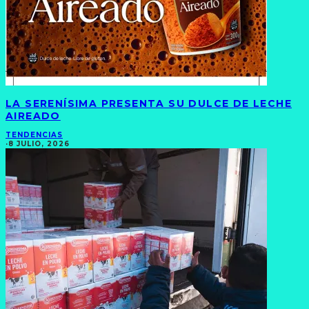
LA SERENÍSIMA PRESENTA SU DULCE DE LECHE
AIREADO
TENDENCIAS
·
8 JULIO, 2026