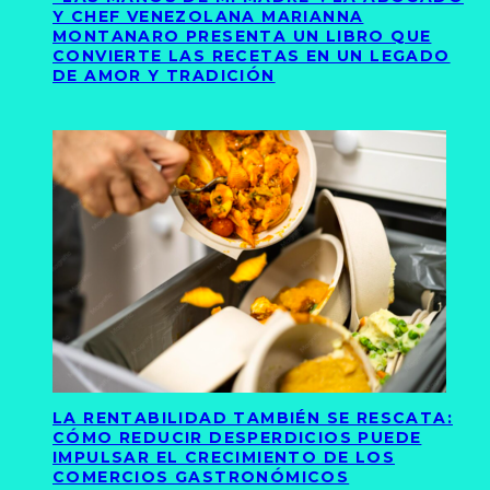
Y CHEF VENEZOLANA MARIANNA
MONTANARO PRESENTA UN LIBRO QUE
CONVIERTE LAS RECETAS EN UN LEGADO
DE AMOR Y TRADICIÓN
LA RENTABILIDAD TAMBIÉN SE RESCATA:
CÓMO REDUCIR DESPERDICIOS PUEDE
IMPULSAR EL CRECIMIENTO DE LOS
COMERCIOS GASTRONÓMICOS