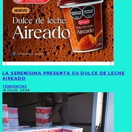
LA SERENÍSIMA PRESENTA SU DULCE DE LECHE
AIREADO
TENDENCIAS
·
8 JULIO, 2026