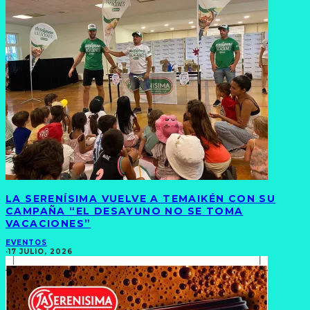
LA SERENÍSIMA VUELVE A TEMAIKÉN CON SU
CAMPAÑA “EL DESAYUNO NO SE TOMA
VACACIONES”
EVENTOS
·
17 JULIO, 2026