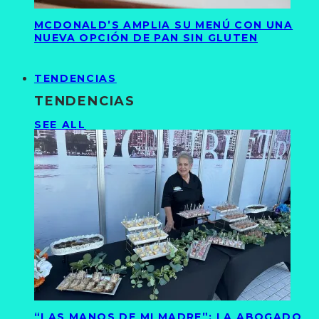
MCDONALD’S AMPLIA SU MENÚ CON UNA
NUEVA OPCIÓN DE PAN SIN GLUTEN
TENDENCIAS
TENDENCIAS
SEE ALL
“LAS MANOS DE MI MADRE”: LA ABOGADO