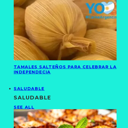
TAMALES SALTEÑOS PARA CELEBRAR LA
INDEPENDECIA
SALUDABLE
SALUDABLE
SEE ALL