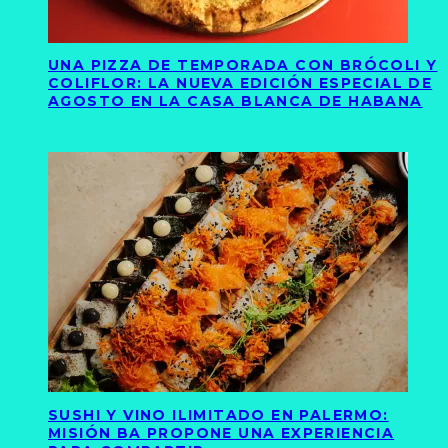
UNA PIZZA DE TEMPORADA CON BRÓCOLI Y
COLIFLOR: LA NUEVA EDICIÓN ESPECIAL DE
AGOSTO EN LA CASA BLANCA DE HABANA
SUSHI Y VINO ILIMITADO EN PALERMO:
MISIÓN BA PROPONE UNA EXPERIENCIA