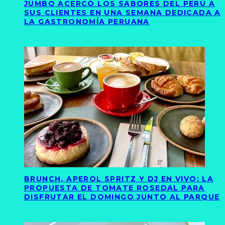
JUMBO ACERCÓ LOS SABORES DEL PERÚ A
SUS CLIENTES EN UNA SEMANA DEDICADA A
LA GASTRONOMÍA PERUANA
BRUNCH, APEROL SPRITZ Y DJ EN VIVO: LA
PROPUESTA DE TOMATE ROSEDAL PARA
DISFRUTAR EL DOMINGO JUNTO AL PARQUE