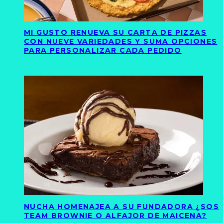
MI GUSTO RENUEVA SU CARTA DE PIZZAS
CON NUEVE VARIEDADES Y SUMA OPCIONES
PARA PERSONALIZAR CADA PEDIDO
NUCHA HOMENAJEA A SU FUNDADORA ¿SOS
TEAM BROWNIE O ALFAJOR DE MAICENA?