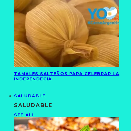
TAMALES SALTEÑOS PARA CELEBRAR LA
INDEPENDECIA
SALUDABLE
SALUDABLE
SEE ALL