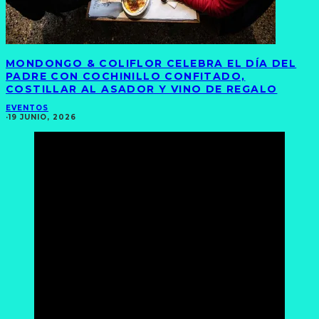
MONDONGO & COLIFLOR CELEBRA EL DÍA DEL
PADRE CON COCHINILLO CONFITADO,
COSTILLAR AL ASADOR Y VINO DE REGALO
EVENTOS
·
19 JUNIO, 2026