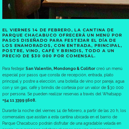
EL VIERNES 14 DE FEBRERO, LA CANTINA DE
PARQUE CHACABUCO OFRECERÁ UN MENÚ POR
PASOS DISEÑADO PARA FESTEJAR EL DÍA DE
LOS ENAMORADOS, CON ENTRADA, PRINCIPAL,
POSTRE, VINO, CAFÉ Y BRINDIS, TODO A UN
PRECIO DE $30 000 POR COMENSAL.
Para festejar
San Valentín, Mondongo & Coliflor
creó un menú
especial por pasos que consta de recepción, entrada, plato
principal y postre a elección, una botella de vino por pareja, agua
con y sin gas, café y brindis de cortesía por un valor de $30 000
por persona. Se pueden realizar reservas a través del Whatsapp
+54 11 3399 5608.
Durante la noche del viernes 14 de febrero, a partir de las 20 h, los
comensales que asistan a esta cantina ubicada en el barrio de
Parque Chacabuco podrán disfrutar de una agradable velada en