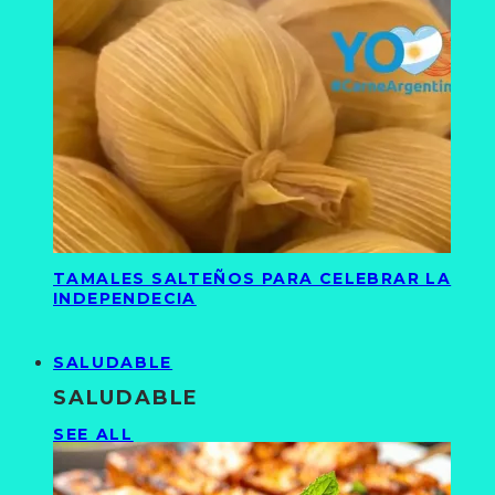
TAMALES SALTEÑOS PARA CELEBRAR LA
INDEPENDECIA
SALUDABLE
SALUDABLE
SEE ALL