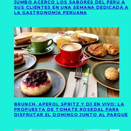
JUMBO ACERCÓ LOS SABORES DEL PERÚ A
SUS CLIENTES EN UNA SEMANA DEDICADA A
LA GASTRONOMÍA PERUANA
BRUNCH, APEROL SPRITZ Y DJ EN VIVO: LA
PROPUESTA DE TOMATE ROSEDAL PARA
DISFRUTAR EL DOMINGO JUNTO AL PARQUE