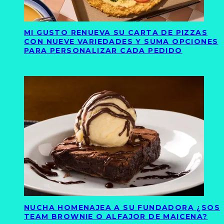
MI GUSTO RENUEVA SU CARTA DE PIZZAS
CON NUEVE VARIEDADES Y SUMA OPCIONES
PARA PERSONALIZAR CADA PEDIDO
NUCHA HOMENAJEA A SU FUNDADORA ¿SOS
TEAM BROWNIE O ALFAJOR DE MAICENA?