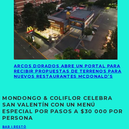
ARCOS DORADOS ABRE UN PORTAL PARA
RECIBIR PROPUESTAS DE TERRENOS PARA
NUEVOS RESTAURANTES MCDONALD’S
MONDONGO & COLIFLOR CELEBRA
SAN VALENTÍN CON UN MENÚ
ESPECIAL POR PASOS A $30 000 POR
PERSONA
BAR | RESTÓ