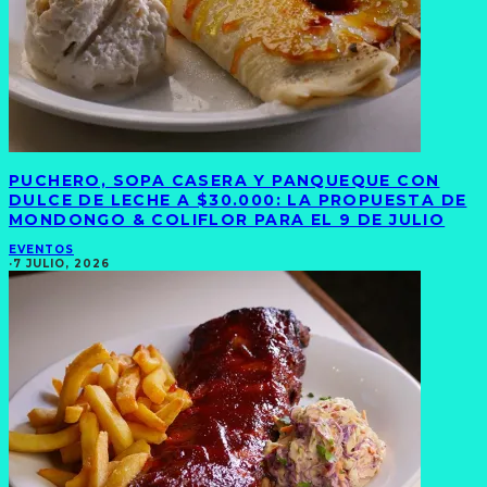
PUCHERO, SOPA CASERA Y PANQUEQUE CON
DULCE DE LECHE A $30.000: LA PROPUESTA DE
MONDONGO & COLIFLOR PARA EL 9 DE JULIO
EVENTOS
·
7 JULIO, 2026