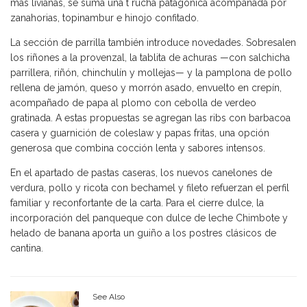
más livianas, se suma una t rucha patagónica acompañada por
zanahorias, topinambur e hinojo confitado.
La sección de parrilla también introduce novedades. Sobresalen
los riñones a la provenzal, la tablita de achuras —con salchicha
parrillera, riñón, chinchulín y mollejas— y la pamplona de pollo
rellena de jamón, queso y morrón asado, envuelto en crepín,
acompañado de papa al plomo con cebolla de verdeo
gratinada. A estas propuestas se agregan las ribs con barbacoa
casera y guarnición de coleslaw y papas fritas, una opción
generosa que combina cocción lenta y sabores intensos.
En el apartado de pastas caseras, los nuevos canelones de
verdura, pollo y ricota con bechamel y fileto refuerzan el perfil
familiar y reconfortante de la carta. Para el cierre dulce, la
incorporación del panqueque con dulce de leche Chimbote y
helado de banana aporta un guiño a los postres clásicos de
cantina.
See Also