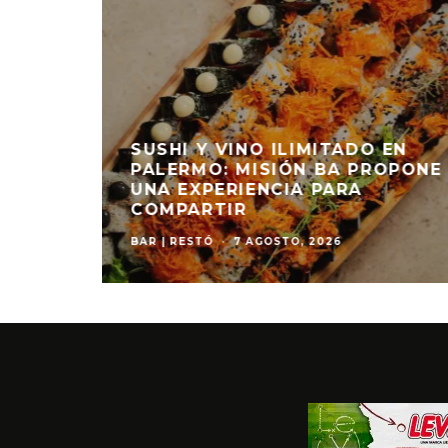
LA
EMPO
ENERO VUELVE A RECORRER
ES DE
ITALIA CON UNA NUEVA
N
EDICIÓN DEL CICLO “ITALIA EN
ENERO”
EVENTOS
·
7 AGOSTO, 2026