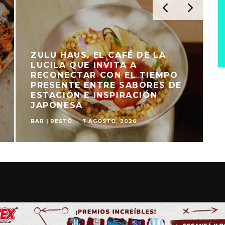
BRUNCH, APEROL SPRITZ Y DJ
EN VIVO: LA PROPUESTA DE
TOMATE ROSEDAL PARA
DISFRUTAR EL DOMINGO
JUNTO AL PARQUE
EVENTOS
·
6 AGOSTO, 2026