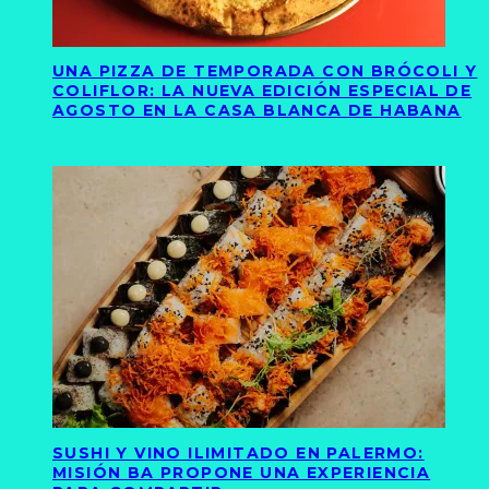
UNA PIZZA DE TEMPORADA CON BRÓCOLI Y
COLIFLOR: LA NUEVA EDICIÓN ESPECIAL DE
AGOSTO EN LA CASA BLANCA DE HABANA
SUSHI Y VINO ILIMITADO EN PALERMO:
MISIÓN BA PROPONE UNA EXPERIENCIA