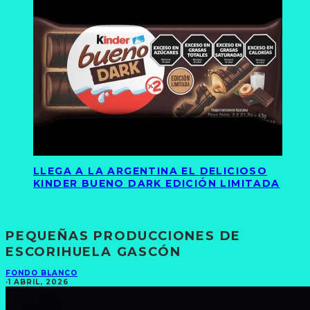
LLEGA A LA ARGENTINA EL DELICIOSO
KINDER BUENO DARK EDICIÓN LIMITADA
PEQUEÑAS PRODUCCIONES DE
ESCORIHUELA GASCÓN
FONDO BLANCO
·
1 ABRIL, 2026