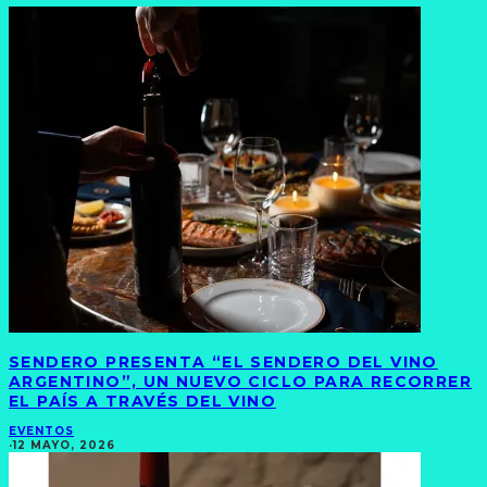
SENDERO PRESENTA “EL SENDERO DEL VINO
ARGENTINO”, UN NUEVO CICLO PARA RECORRER
EL PAÍS A TRAVÉS DEL VINO
EVENTOS
·
12 MAYO, 2026