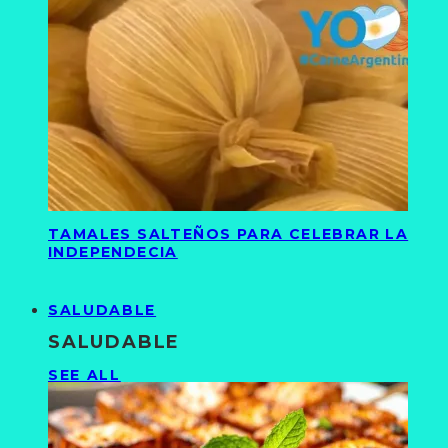
TAMALES SALTEÑOS PARA CELEBRAR LA
INDEPENDECIA
SALUDABLE
SALUDABLE
SEE ALL