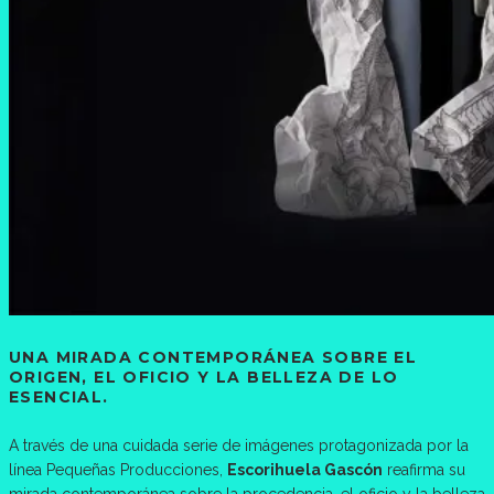
UNA MIRADA CONTEMPORÁNEA SOBRE EL
ORIGEN, EL OFICIO Y LA BELLEZA DE LO
ESENCIAL.
A través de una cuidada serie de imágenes protagonizada por la
línea Pequeñas Producciones,
Escorihuela Gascón
reafirma su
mirada contemporánea sobre la procedencia, el oficio y la belleza