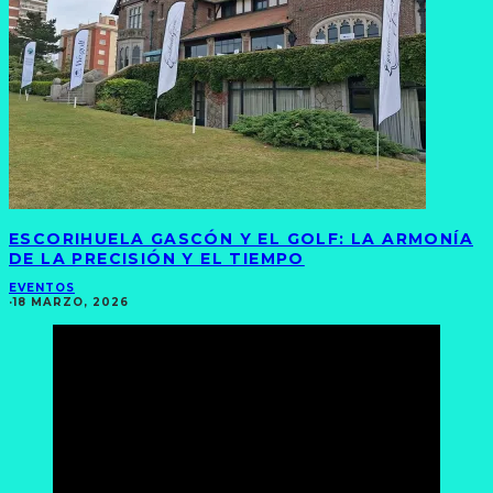
ESCORIHUELA GASCÓN Y EL GOLF: LA ARMONÍA
DE LA PRECISIÓN Y EL TIEMPO
EVENTOS
·
18 MARZO, 2026