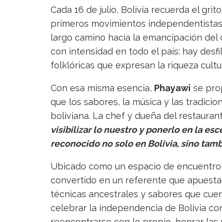
Cada 16 de julio, Bolivia recuerda el grit
primeros movimientos independentistas d
largo camino hacia la emancipación del 
con intensidad en todo el país: hay desfi
folklóricas que expresan la riqueza cultur
Con esa misma esencia,
Phayawi
se prop
que los sabores, la música y las tradicio
boliviana. La chef y dueña del restauran
visibilizar lo nuestro y ponerlo en la e
reconocido no solo en Bolivia, sino tam
Ubicado como un espacio de encuentro c
convertido en un referente que apuesta 
técnicas ancestrales y sabores que cuen
celebrar la independencia de Bolivia co
reencontrarse con lo propio, honrar las r