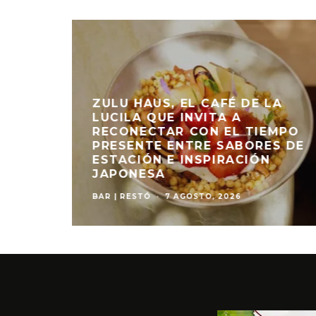
ZULU HAUS, EL CAFÉ DE LA
LUCILA QUE INVITA A
 EN
RECONECTAR CON EL TIEMPO
ROPONE
PRESENTE ENTRE SABORES DE
ESTACIÓN E INSPIRACIÓN
JAPONESA
BAR | RESTÓ
·
7 AGOSTO, 2026