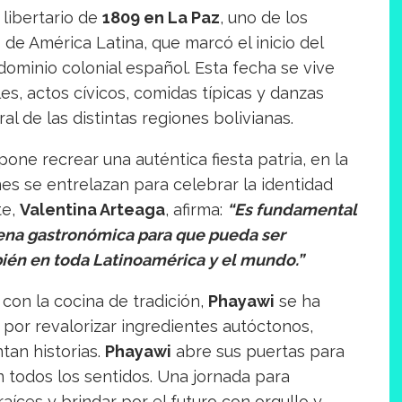
o libertario de
1809 en La Paz
, uno de los
e América Latina, que marcó el inicio del
dominio colonial español. Esta fecha se vive
les, actos cívicos, comidas típicas y danzas
al de las distintas regiones bolivianas.
one recrear una auténtica fiesta patria, en la
nes se entrelazan para celebrar la identidad
te,
Valentina Arteaga
, afirma:
“Es fundamental
scena gastronómica para que pueda ser
bién en toda Latinoamérica y el mundo.”
on la cocina de tradición,
Phayawi
se ha
por revalorizar ingredientes autóctonos,
tan historias.
Phayawi
abre sus puertas para
n todos los sentidos. Una jornada para
aíces y brindar por el futuro con orgullo y