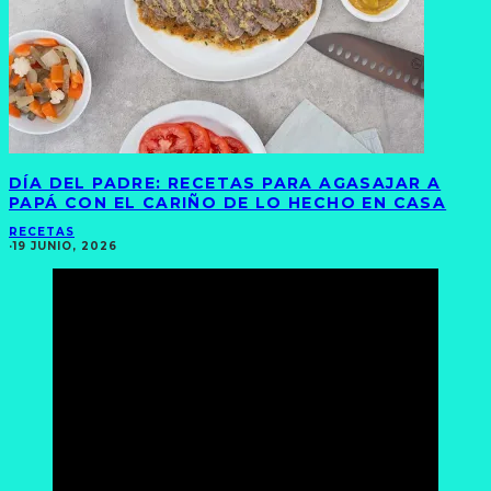
DÍA DEL PADRE: RECETAS PARA AGASAJAR A
PAPÁ CON EL CARIÑO DE LO HECHO EN CASA
RECETAS
·
19 JUNIO, 2026