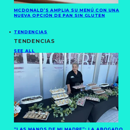
MCDONALD’S AMPLIA SU MENÚ CON UNA
NUEVA OPCIÓN DE PAN SIN GLUTEN
TENDENCIAS
TENDENCIAS
SEE ALL
“LAS MANOS DE MI MADRE”: LA ABOGADO