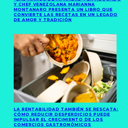
Y CHEF VENEZOLANA MARIANNA
MONTANARO PRESENTA UN LIBRO QUE
CONVIERTE LAS RECETAS EN UN LEGADO
DE AMOR Y TRADICIÓN
LA RENTABILIDAD TAMBIÉN SE RESCATA:
CÓMO REDUCIR DESPERDICIOS PUEDE
IMPULSAR EL CRECIMIENTO DE LOS
COMERCIOS GASTRONÓMICOS