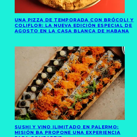
UNA PIZZA DE TEMPORADA CON BRÓCOLI Y
COLIFLOR: LA NUEVA EDICIÓN ESPECIAL DE
AGOSTO EN LA CASA BLANCA DE HABANA
SUSHI Y VINO ILIMITADO EN PALERMO:
MISIÓN BA PROPONE UNA EXPERIENCIA