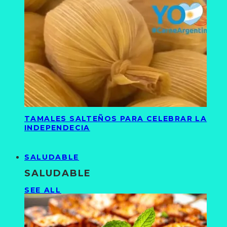
TAMALES SALTEÑOS PARA CELEBRAR LA
INDEPENDECIA
SALUDABLE
SALUDABLE
SEE ALL