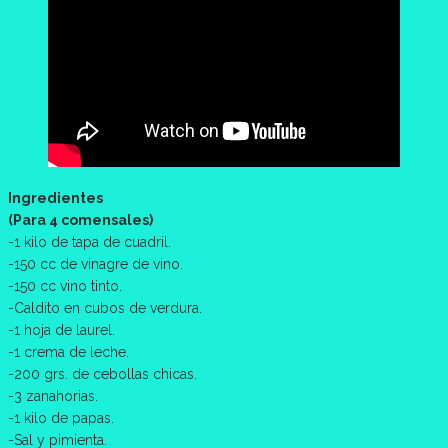
Ingredientes
(Para 4 comensales)
-1 kilo de tapa de cuadril.
-150 cc de vinagre de vino.
-150 cc vino tinto.
-Caldito en cubos de verdura.
-1 hoja de laurel.
-1 crema de leche.
-200 grs. de cebollas chicas.
-3 zanahorias.
-1 kilo de papas.
-Sal y pimienta.