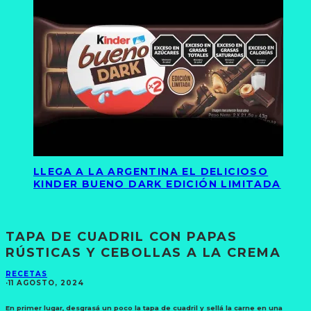
LLEGA A LA ARGENTINA EL DELICIOSO
KINDER BUENO DARK EDICIÓN LIMITADA
TAPA DE CUADRIL CON PAPAS
RÚSTICAS Y CEBOLLAS A LA CREMA
RECETAS
·
11 AGOSTO, 2024
En primer lugar, desgrasá un poco la tapa de cuadril y sellá la carne en una