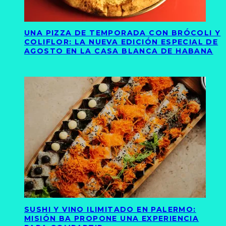
UNA PIZZA DE TEMPORADA CON BRÓCOLI Y
COLIFLOR: LA NUEVA EDICIÓN ESPECIAL DE
AGOSTO EN LA CASA BLANCA DE HABANA
SUSHI Y VINO ILIMITADO EN PALERMO:
MISIÓN BA PROPONE UNA EXPERIENCIA