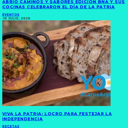
ABRIÓ CAMINOS Y SABORES EDICIÓN BNA Y SUS
COCINAS CELEBRARON EL DÍA DE LA PATRIA
EVENTOS
·
10 JULIO, 2026
VIVA LA PATRIA: LOCRO PARA FESTEJAR LA
INDEPENDENCIA
RECETAS