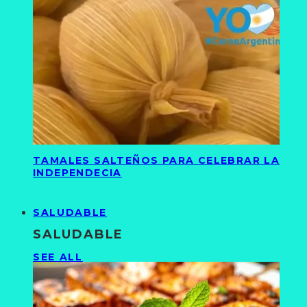
TAMALES SALTEÑOS PARA CELEBRAR LA
INDEPENDECIA
SALUDABLE
SALUDABLE
SEE ALL