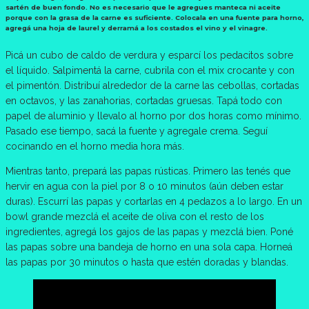
sartén de buen fondo. No es necesario que le agregues manteca ni aceite
porque con la grasa de la carne es suficiente. Colocala en una fuente para horno,
agregá una hoja de laurel y derramá a los costados el vino y el vinagre.
Picá un cubo de caldo de verdura y esparcí los pedacitos sobre
el líquido. Salpimentá la carne, cubrila con el mix crocante y con
el pimentón. Distribuí alrededor de la carne las cebollas, cortadas
en octavos, y las zanahorias, cortadas gruesas. Tapá todo con
papel de aluminio y llevalo al horno por dos horas como mínimo.
Pasado ese tiempo, sacá la fuente y agregale crema. Seguí
cocinando en el horno media hora más.
Mientras tanto, prepará las papas rústicas. Primero las tenés que
hervir en agua con la piel por 8 o 10 minutos (aún deben estar
duras). Escurrí las papas y cortarlas en 4 pedazos a lo largo. En un
bowl grande mezclá el aceite de oliva con el resto de los
ingredientes, agregá los gajos de las papas y mezclá bien. Poné
las papas sobre una bandeja de horno en una sola capa. Horneá
las papas por 30 minutos o hasta que estén doradas y blandas.