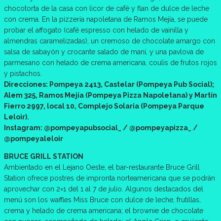
chocotorta de la casa con licor de café y flan de dulce de leche
con crema. En la pizzería napoletana de Ramos Mejía, se puede
probar el affogato (café espresso con helado de vainilla y
almendras caramelizadas), un cremoso de chocolate amargo con
salsa de sabayón y crocante salado de maní, y una pavlova de
parmesano con helado de crema americana, coulis de frutos rojos
y pistachos.
Direcciones: Pompeya 2413, Castelar (Pompeya Pub Social);
Alem 325, Ramos Mejía (Pompeya Pizza Napoletana) y Martín
Fierro 2997, local 10, Complejo Solaria (Pompeya Parque
Leloir).
Instagram: @pompeyapubsocial_ / @pompeyapizza_ /
@pompeyaleloir
BRUCE GRILL STATION
Ambientado en el Lejano Oeste, el bar-restaurante Bruce Grill
Station ofrece postres de impronta norteamericana que se podrán
aprovechar con 2×1 del 1 al 7 de julio. Algunos destacados del
menú son los waffles Miss Bruce con dulce de leche, frutillas,
crema y helado de crema americana; el brownie de chocolate