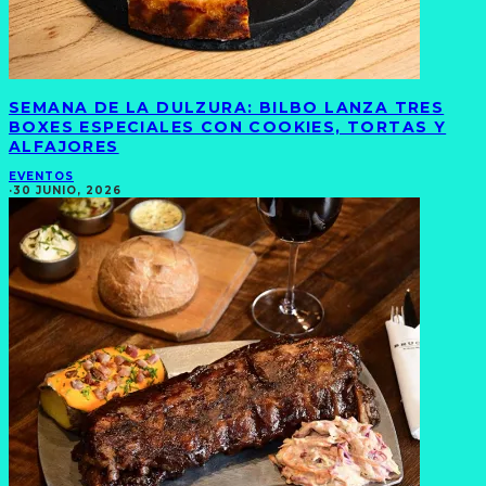
SEMANA DE LA DULZURA: BILBO LANZA TRES
BOXES ESPECIALES CON COOKIES, TORTAS Y
ALFAJORES
EVENTOS
·
30 JUNIO, 2026