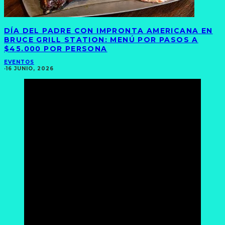
DÍA DEL PADRE CON IMPRONTA AMERICANA EN
BRUCE GRILL STATION: MENÚ POR PASOS A
$45.000 POR PERSONA
EVENTOS
·
16 JUNIO, 2026