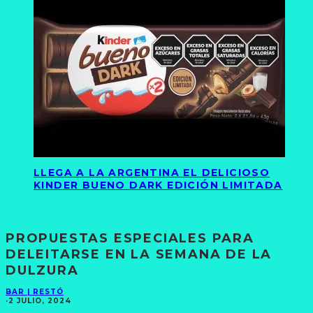
LLEGA A LA ARGENTINA EL DELICIOSO
KINDER BUENO DARK EDICIÓN LIMITADA
PROPUESTAS ESPECIALES PARA
DELEITARSE EN LA SEMANA DE LA
DULZURA
BAR | RESTÓ
·
2 JULIO, 2024