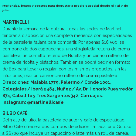
Meriendas, boxes y postres para degustar a precio especial desde el 1 al 7 de
julio.
MARTINELLI
Durante la semana de la dulzura, todas las sedes de Martinelli
tendrán a disposición una completa merienda con especialidades
de la pastelería italiana para compartir. Por apenas $16 500, se
compone de dos cappuccinos, una sfogliatella rellena de crema
pastelera, un cornetto relleno de Nutella y un cannoli relleno de
crema de ricotta y pistachos. También se podrá pedir en formato
de Box para llevar o regalar, con los mismos productos, sin las
infusiones, más un cannoncino relleno de crema pastelera.
Direcciones: Malabia 1779, Palermo / Conde 1001,
Colegiales / Iberá 2484, Nuñez / Av. Dr. Honorio Pueyrredón
874, Caballito y Tres Sargentos 342, Carruajes.
Instagram: @martinellicaffe
BILBO CAFÉ
Del 1 al 7 de julio, la pastelería de autor y café de especialidad
Bilbo Café ofrecerá dos combos de edición limitada: uno Goloso
a $6700 que incluye un capuccino o latte más un roll de canela,