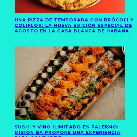
UNA PIZZA DE TEMPORADA CON BRÓCOLI Y
COLIFLOR: LA NUEVA EDICIÓN ESPECIAL DE
AGOSTO EN LA CASA BLANCA DE HABANA
SUSHI Y VINO ILIMITADO EN PALERMO:
MISIÓN BA PROPONE UNA EXPERIENCIA