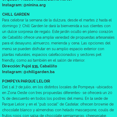
Instagram: @ninina.arg
CHILL GARDEN
Para celebrar la semana de la dulzura, desde el martes 2 hasta el
domingo 7, Chill Garden le dará la bienvenida a sus clientes con
un dulce sorpresa de regalo. Este jardín oculto en pleno corazón
de Caballito ofrece una amplia variedad de propuestas artesanales
para el desayuno, almuerzo, merienda y cena. Las opciones del
menú se pueden disfrutar en su amplio espacio exterior con
plantas naturales, espacios calefaccionados y sectores pet
friendly, como así también en el salón de interior.
Dirección: Pujol 935, Caballito
Instagram: @chillgarden.ba
POMPEYA PARQUE LELOIR
Del 1 al 7 de julio, en los distintos locales de Pompeya -ubicados
en Zona Oeste con tres propuestas diferentes- se ofrecerá un 20
% de descuento en todos los postres del menú. En la sede de
Parque Leloir y en el “pub social” de Castelar, ofrecen brownie de
chocolate blanco y almendras con helado mascarpone, coulis de
frutos rojos con salsa de chocolate semiamargo, cheesecake,