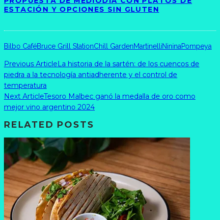
PROPUESTA DE MEDIODÍA CON PLATOS DE
ESTACIÓN Y OPCIONES SIN GLUTEN
Bilbo Café
Bruce Grill Station
Chill Garden
Martinelli
Ninina
Pompeya
Previous Article
La historia de la sartén: de los cuencos de
piedra a la tecnología antiadherente y el control de
temperatura
Next Article
Tesoro Malbec ganó la medalla de oro como
mejor vino argentino 2024
RELATED POSTS