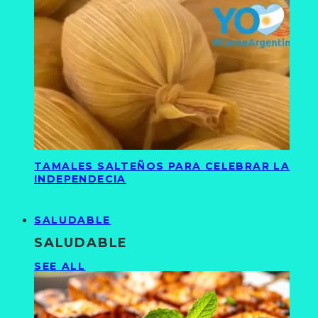
TAMALES SALTEÑOS PARA CELEBRAR LA
INDEPENDECIA
SALUDABLE
SALUDABLE
SEE ALL