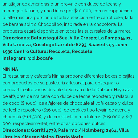
un alfajor de almendras o un brownie con dulce de leche y
merengue italiano; y uno Dulce por $10 000, con un cappuccino
o latte más una porción de torta a elección entre carrot cake, tarta
de banana split o Chocobilbo, inspirada en la chocotorta. La
propuesta estará disponible en todas las sucursales de la marca.
Direcciones: Belaustegui 802, Villa Crespo; La Pampa 5501,
Villa Urquiza; Crisologo Larralde 6293, Saavedra; y Junín
1930 Centro Cultural Recoleta, Recoleta.
Instagram: @bilbocafe
NININA
El restaurante y cafetería Ninina propone diferentes boxes o cajitas
con productos de su pastelería artesanal para obsequiar o
compartir entre varios durante la Semana de la Dulzura. Hay cajas
de alfajores de maicena con dulce de leche repostero y ralladura
de coco ($9000), de alfajores de chocolate al 70% cacao y dulce
de leche repostero ($16 000), de cookies tipo levain de avena y
chocolate($16 500), y de croissants y medialunas ($19 000 y $17
000, respectivamente), entre otras opciones dulces.
Direcciones: Gorriti 4738, Palermo / Holmberg 2464, Villa
Urquiza / Museo Malba, Barrio Norte.