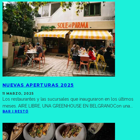
NUEVAS APERTURAS 2025
11 MARZO, 2025
Los restaurantes y las sucursales que inauguraron en los últimos
meses. AIRE LIBRE, UNA GREENHOUSE EN BELGRANOCon una
...
BAR | RESTÓ