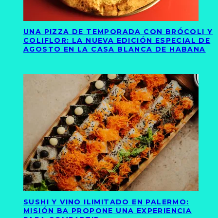
UNA PIZZA DE TEMPORADA CON BRÓCOLI Y
COLIFLOR: LA NUEVA EDICIÓN ESPECIAL DE
AGOSTO EN LA CASA BLANCA DE HABANA
SUSHI Y VINO ILIMITADO EN PALERMO:
MISIÓN BA PROPONE UNA EXPERIENCIA