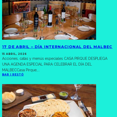
17 DE ABRIL – DÍA INTERNACIONAL DEL MALBEC
15 ABRIL, 2026
Acciones, catas y menús especiales CASA PIRQUE DESPLIEGA
UNA AGENDA ESPECIAL PARA CELEBRAR EL DÍA DEL
MALBECCasa Pirque,
...
BAR | RESTÓ