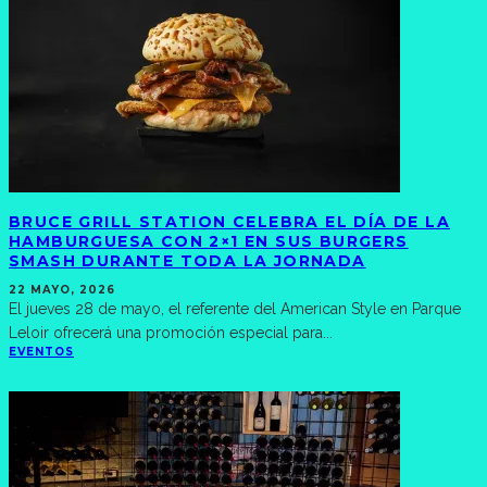
BRUCE GRILL STATION CELEBRA EL DÍA DE LA
HAMBURGUESA CON 2×1 EN SUS BURGERS
SMASH DURANTE TODA LA JORNADA
22 MAYO, 2026
El jueves 28 de mayo, el referente del American Style en Parque
Leloir ofrecerá una promoción especial para
...
EVENTOS