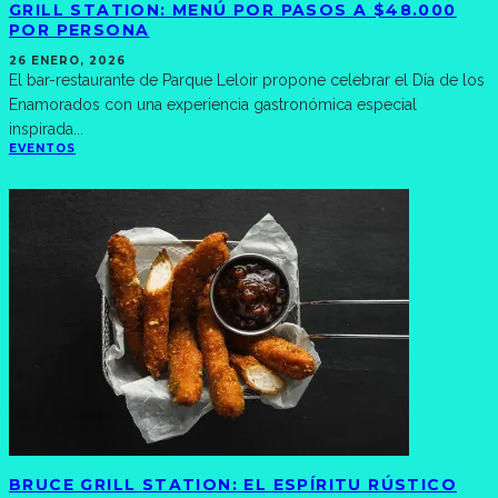
GRILL STATION: MENÚ POR PASOS A $48.000
POR PERSONA
26 ENERO, 2026
El bar-restaurante de Parque Leloir propone celebrar el Día de los
Enamorados con una experiencia gastronómica especial
inspirada
...
EVENTOS
BRUCE GRILL STATION: EL ESPÍRITU RÚSTICO