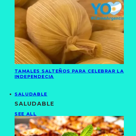
TAMALES SALTEÑOS PARA CELEBRAR LA
INDEPENDECIA
SALUDABLE
SALUDABLE
SEE ALL