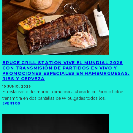
BRUCE GRILL STATION VIVE EL MUNDIAL 2026
CON TRANSMISIÓN DE PARTIDOS EN VIVO Y
PROMOCIONES ESPECIALES EN HAMBURGUESAS,
RIBS Y CERVEZA
10 JUNIO, 2026
El restaurante de impronta americana ubicado en Parque Leloir
transmitirá en dos pantallas de 55 pulgadas todos los
...
EVENTOS