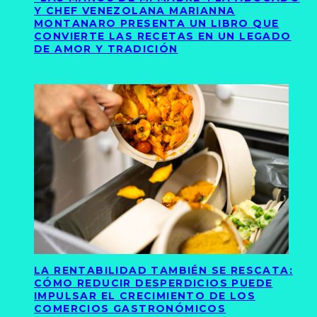
Y CHEF VENEZOLANA MARIANNA
MONTANARO PRESENTA UN LIBRO QUE
CONVIERTE LAS RECETAS EN UN LEGADO
DE AMOR Y TRADICIÓN
LA RENTABILIDAD TAMBIÉN SE RESCATA:
CÓMO REDUCIR DESPERDICIOS PUEDE
IMPULSAR EL CRECIMIENTO DE LOS
COMERCIOS GASTRONÓMICOS