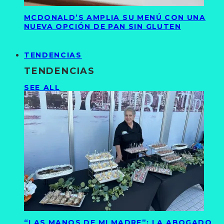
MCDONALD’S AMPLIA SU MENÚ CON UNA
NUEVA OPCIÓN DE PAN SIN GLUTEN
TENDENCIAS
TENDENCIAS
SEE ALL
“LAS MANOS DE MI MADRE”: LA ABOGADO