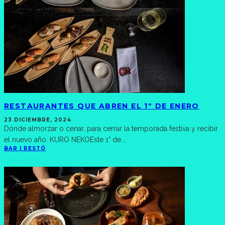
RESTAURANTES QUE ABREN EL 1º DE ENERO
23 DICIEMBRE, 2024
Dónde almorzar o cenar, para cerrar la temporada festiva y recibir
el nuevo año. KURO NEKOEste 1° de
...
BAR | RESTÓ