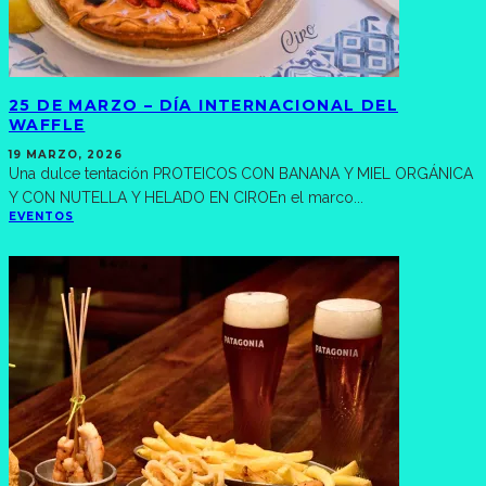
25 DE MARZO – DÍA INTERNACIONAL DEL
WAFFLE
19 MARZO, 2026
Una dulce tentación PROTEICOS CON BANANA Y MIEL ORGÁNICA
Y CON NUTELLA Y HELADO EN CIROEn el marco
...
EVENTOS