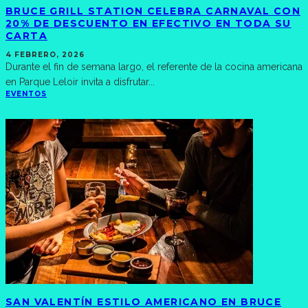
BRUCE GRILL STATION CELEBRA CARNAVAL CON
20% DE DESCUENTO EN EFECTIVO EN TODA SU
CARTA
4 FEBRERO, 2026
Durante el fin de semana largo, el referente de la cocina americana
en Parque Leloir invita a disfrutar
...
EVENTOS
SAN VALENTÍN ESTILO AMERICANO EN BRUCE