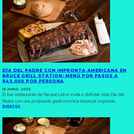
DÍA DEL PADRE CON IMPRONTA AMERICANA EN
BRUCE GRILL STATION: MENÚ POR PASOS A
$45.000 POR PERSONA
16 JUNIO, 2026
El bar-restaurante de Parque Leloir invita a disfrutar este Día del
Padre con una propuesta gastronómica especial inspirada
...
EVENTOS