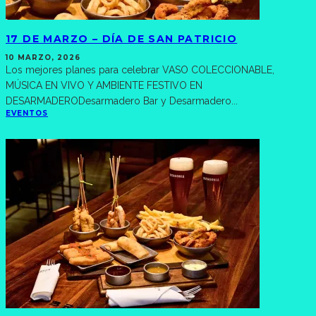
17 DE MARZO – DÍA DE SAN PATRICIO
10 MARZO, 2026
Los mejores planes para celebrar VASO COLECCIONABLE,
MÚSICA EN VIVO Y AMBIENTE FESTIVO EN
DESARMADERODesarmadero Bar y Desarmadero
...
EVENTOS