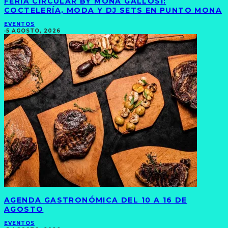
FERIA CIRCULAR BY MONA GALLOSI:
COCTELERÍA, MODA Y DJ SETS EN PUNTO MONA
EVENTOS
·
5 AGOSTO, 2026
AGENDA GASTRONÓMICA DEL 10 A 16 DE
AGOSTO
EVENTOS