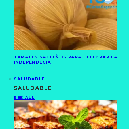
TAMALES SALTEÑOS PARA CELEBRAR LA
INDEPENDECIA
SALUDABLE
SALUDABLE
SEE ALL