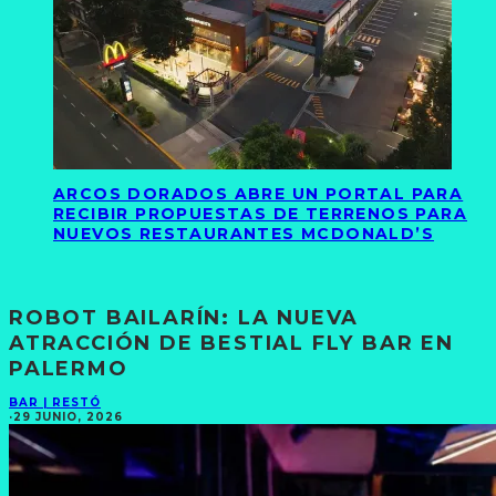
ARCOS DORADOS ABRE UN PORTAL PARA
RECIBIR PROPUESTAS DE TERRENOS PARA
NUEVOS RESTAURANTES MCDONALD’S
ROBOT BAILARÍN: LA NUEVA
ATRACCIÓN DE BESTIAL FLY BAR EN
PALERMO
BAR | RESTÓ
·
29 JUNIO, 2026