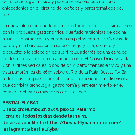
entre tecnología, música y puesta en escena que no tiene
antecedentes en el circuito de rooftops y bares temáticos del
país.
La nueva atracción puede disfrutarse todos los días, en simultáneo
con la propuesta gastronómica, que fusiona técnicas de cocina
nikkei, latinoamericana y europea en platos como las Gyozas de
cerdo y nira bañadas en salsa de mango y tajín, sésamo y
ciboulette o la selección de sushi rolls, además de una carta de
coctelería de autor con creaciones como El Chavo, Diana y Jack.
Con jardines verticales, pisos de ónix, performances en vivo y una
vista panorámica de 360º sobre el Río de la Plata, Bestial Fly Bar
redobla así su apuesta por ofrecer una experiencia multisensorial
que combina tecnología, gastronomía y entretenimiento en el
corazón del barrio más vívido de la ciudad.
BESTIAL FLY BAR
Dirección: Humboldt 2495, piso 11, Palermo.
Horarios: todos los días desde las 19 hs.
Reservas por Meitre https://bestialflybar.meitre.com/
Instagram: @bestial.flybar