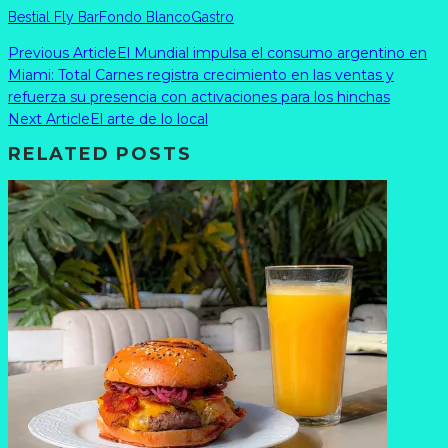
Bestial Fly Bar
Fondo Blanco
Gastro
Previous Article
El Mundial impulsa el consumo argentino en
Miami: Total Carnes registra crecimiento en las ventas y
refuerza su presencia con activaciones para los hinchas
Next Article
El arte de lo local
RELATED POSTS