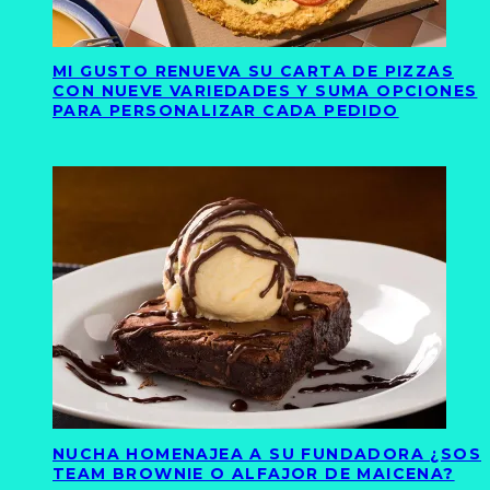
MI GUSTO RENUEVA SU CARTA DE PIZZAS
CON NUEVE VARIEDADES Y SUMA OPCIONES
PARA PERSONALIZAR CADA PEDIDO
NUCHA HOMENAJEA A SU FUNDADORA ¿SOS
TEAM BROWNIE O ALFAJOR DE MAICENA?