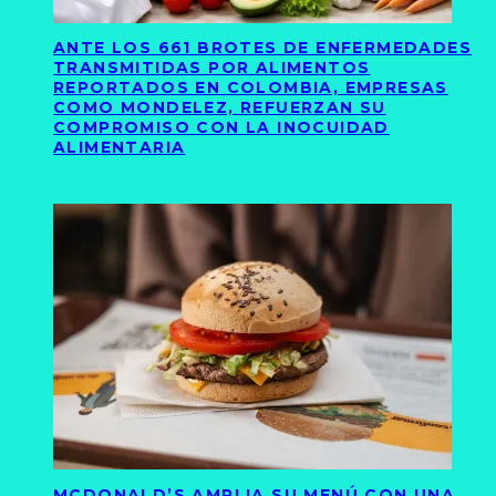
ANTE LOS 661 BROTES DE ENFERMEDADES
TRANSMITIDAS POR ALIMENTOS
REPORTADOS EN COLOMBIA, EMPRESAS
COMO MONDELEZ, REFUERZAN SU
COMPROMISO CON LA INOCUIDAD
ALIMENTARIA
MCDONALD’S AMPLIA SU MENÚ CON UNA