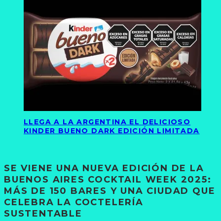
LLEGA A LA ARGENTINA EL DELICIOSO
KINDER BUENO DARK EDICIÓN LIMITADA
SE VIENE UNA NUEVA EDICIÓN DE LA
BUENOS AIRES COCKTAIL WEEK 2025:
MÁS DE 150 BARES Y UNA CIUDAD QUE
CELEBRA LA COCTELERÍA
SUSTENTABLE