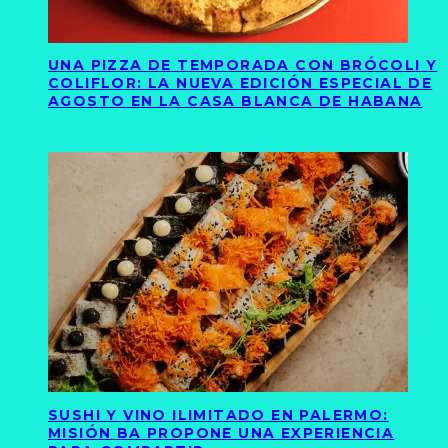
UNA PIZZA DE TEMPORADA CON BRÓCOLI Y
COLIFLOR: LA NUEVA EDICIÓN ESPECIAL DE
AGOSTO EN LA CASA BLANCA DE HABANA
SUSHI Y VINO ILIMITADO EN PALERMO:
MISIÓN BA PROPONE UNA EXPERIENCIA