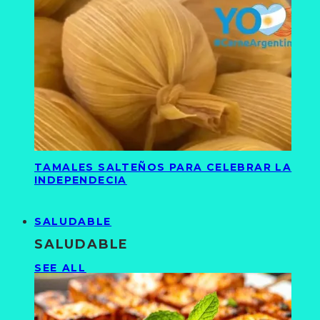
TAMALES SALTEÑOS PARA CELEBRAR LA
INDEPENDECIA
SALUDABLE
SALUDABLE
SEE ALL