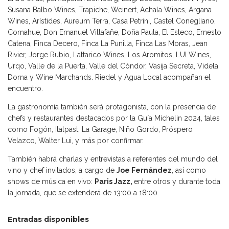
Susana Balbo Wines, Trapiche, Weinert, Achala Wines, Argana
Wines, Arístides, Aureum Terra, Casa Petrini, Castel Conegliano,
Comahue, Don Emanuel Villafañe, Doña Paula, El Esteco, Ernesto
Catena, Finca Decero, Finca La Punilla, Finca Las Moras, Jean
Rivier, Jorge Rubio, Lattarico Wines, Los Aromitos, LUI Wines,
Urqo, Valle de la Puerta, Valle del Cóndor, Vasija Secreta, Videla
Dorna y Wine Marchands. Riedel y Agua Local acompañan el
encuentro.
La gastronomía también será protagonista, con la presencia de
chefs y restaurantes destacados por la Guía Michelin 2024, tales
como Fogón, Italpast, La Garage, Niño Gordo, Próspero
Velazco, Walter Lui, y más por confirmar.
También habrá charlas y entrevistas a referentes del mundo del
vino y chef invitados, a cargo de
Joe Fernández
, así como
shows de música en vivo:
Paris Jazz,
entre otros y durante toda
la jornada, que se extenderá de 13:00 a 18:00.
Entradas disponibles