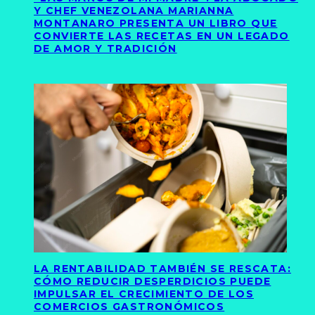
Y CHEF VENEZOLANA MARIANNA
MONTANARO PRESENTA UN LIBRO QUE
CONVIERTE LAS RECETAS EN UN LEGADO
DE AMOR Y TRADICIÓN
LA RENTABILIDAD TAMBIÉN SE RESCATA:
CÓMO REDUCIR DESPERDICIOS PUEDE
IMPULSAR EL CRECIMIENTO DE LOS
COMERCIOS GASTRONÓMICOS