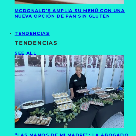
MCDONALD’S AMPLIA SU MENÚ CON UNA
NUEVA OPCIÓN DE PAN SIN GLUTEN
TENDENCIAS
TENDENCIAS
SEE ALL
“LAS MANOS DE MI MADRE”: LA ABOGADO