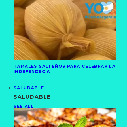
TAMALES SALTEÑOS PARA CELEBRAR LA
INDEPENDECIA
SALUDABLE
SALUDABLE
SEE ALL