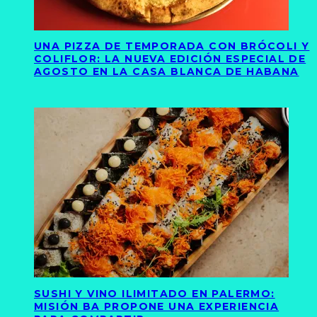
UNA PIZZA DE TEMPORADA CON BRÓCOLI Y
COLIFLOR: LA NUEVA EDICIÓN ESPECIAL DE
AGOSTO EN LA CASA BLANCA DE HABANA
SUSHI Y VINO ILIMITADO EN PALERMO:
MISIÓN BA PROPONE UNA EXPERIENCIA