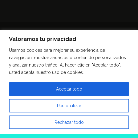
Valoramos tu privacidad
Usamos cookies para mejorar su experiencia de
Inicio
Entrevistas
Guía Gastronómica
navegación, mostrar anuncios o contenido personalizados
Opinión
Política de privacidad
y analizar nuestro tráfico. Al hacer clic en "Aceptar todo",
Contacto
usted acepta nuestro uso de cookies.
Todos los derechos reservados Morfar.ar
Aceptar todo
Personalizar
Rechazar todo