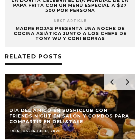
LA DORITA CELEBRA EL DÍA MUNDIAL DE LA
PAPA FRITA CON UN MENÚ ESPECIAL A $27
500 POR PERSONA
NEXT ARTICLE
MADRE ROJAS PRESENTA UNA NOCHE DE
COCINA ASIÁTICA JUNTO A LOS CHEFS DE
TONY WU Y CONI BORRAS
RELATED POSTS
DÍA DEL AMIGO EN SUSHICLUB CON
FRIENDS NIGHT EN SALÓN Y COMBOS PARA
COMPARTIR EN DELI&TAKE
EVENTOS
·
14 JULIO, 2026