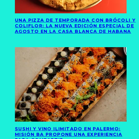
UNA PIZZA DE TEMPORADA CON BRÓCOLI Y
COLIFLOR: LA NUEVA EDICIÓN ESPECIAL DE
AGOSTO EN LA CASA BLANCA DE HABANA
SUSHI Y VINO ILIMITADO EN PALERMO:
MISIÓN BA PROPONE UNA EXPERIENCIA