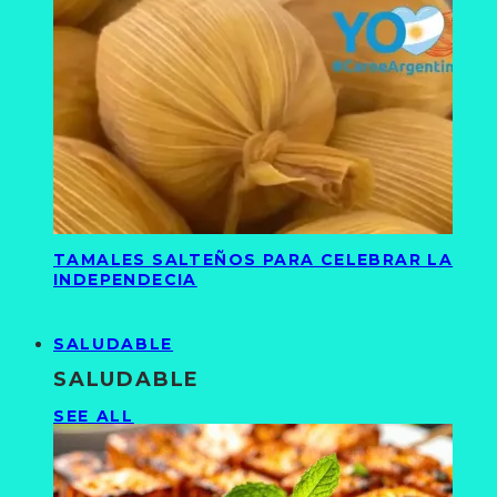
TAMALES SALTEÑOS PARA CELEBRAR LA
INDEPENDECIA
SALUDABLE
SALUDABLE
SEE ALL