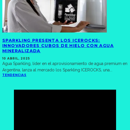
SPARKLING PRESENTA LOS ICEROCKS:
INNOVADORES CUBOS DE HIELO CON AGUA
MINERALIZADA
10 ABRIL, 2025
Agua Sparkling, líder en el aprovisionamiento de agua premium en
Argentina, lanza al mercado los Sparkling ICEROCKS, una
...
TENDENCIAS