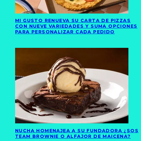
MI GUSTO RENUEVA SU CARTA DE PIZZAS
CON NUEVE VARIEDADES Y SUMA OPCIONES
PARA PERSONALIZAR CADA PEDIDO
NUCHA HOMENAJEA A SU FUNDADORA ¿SOS
TEAM BROWNIE O ALFAJOR DE MAICENA?