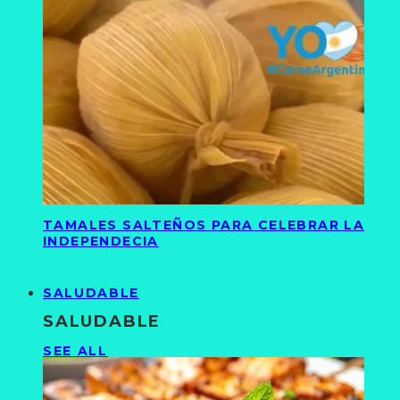
TAMALES SALTEÑOS PARA CELEBRAR LA
INDEPENDECIA
SALUDABLE
SALUDABLE
SEE ALL