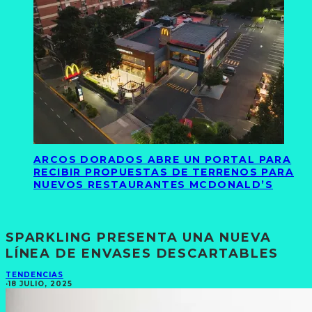
ARCOS DORADOS ABRE UN PORTAL PARA
RECIBIR PROPUESTAS DE TERRENOS PARA
NUEVOS RESTAURANTES MCDONALD’S
SPARKLING PRESENTA UNA NUEVA
LÍNEA DE ENVASES DESCARTABLES
TENDENCIAS
·
18 JULIO, 2025