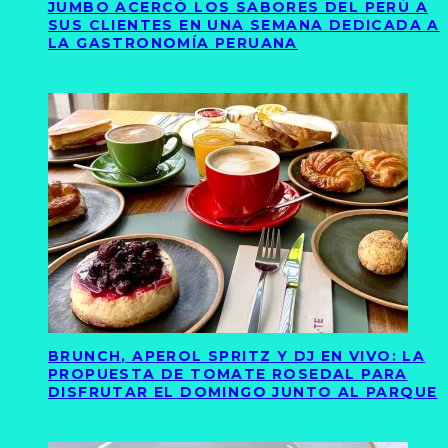
JUMBO ACERCÓ LOS SABORES DEL PERÚ A
SUS CLIENTES EN UNA SEMANA DEDICADA A
LA GASTRONOMÍA PERUANA
BRUNCH, APEROL SPRITZ Y DJ EN VIVO: LA
PROPUESTA DE TOMATE ROSEDAL PARA
DISFRUTAR EL DOMINGO JUNTO AL PARQUE