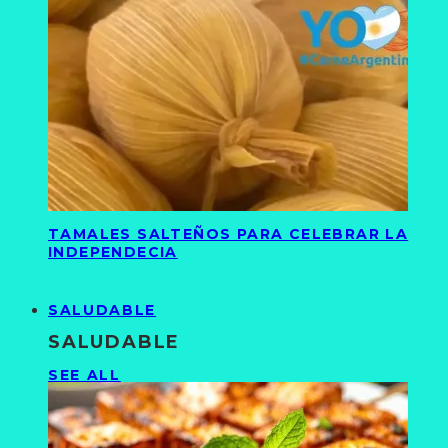
TAMALES SALTEÑOS PARA CELEBRAR LA
INDEPENDECIA
SALUDABLE
SALUDABLE
SEE ALL