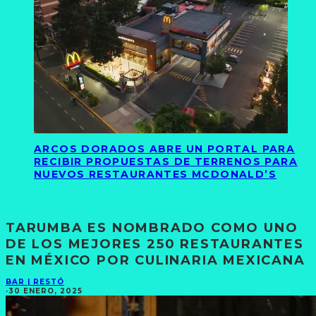
ARCOS DORADOS ABRE UN PORTAL PARA
RECIBIR PROPUESTAS DE TERRENOS PARA
NUEVOS RESTAURANTES MCDONALD’S
TARUMBA ES NOMBRADO COMO UNO
DE LOS MEJORES 250 RESTAURANTES
EN MÉXICO POR CULINARIA MEXICANA
BAR | RESTÓ
·
30 ENERO, 2025