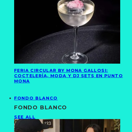
FERIA CIRCULAR BY MONA GALLOSI:
COCTELERÍA, MODA Y DJ SETS EN PUNTO
MONA
FONDO BLANCO
FONDO BLANCO
SEE ALL