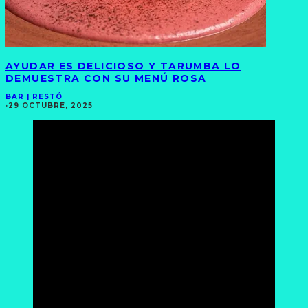
AYUDAR ES DELICIOSO Y TARUMBA LO
DEMUESTRA CON SU MENÚ ROSA
BAR | RESTÓ
·
29 OCTUBRE, 2025