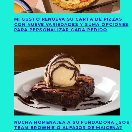
MI GUSTO RENUEVA SU CARTA DE PIZZAS
CON NUEVE VARIEDADES Y SUMA OPCIONES
PARA PERSONALIZAR CADA PEDIDO
NUCHA HOMENAJEA A SU FUNDADORA ¿SOS
TEAM BROWNIE O ALFAJOR DE MAICENA?