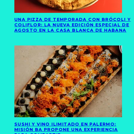
UNA PIZZA DE TEMPORADA CON BRÓCOLI Y
COLIFLOR: LA NUEVA EDICIÓN ESPECIAL DE
AGOSTO EN LA CASA BLANCA DE HABANA
SUSHI Y VINO ILIMITADO EN PALERMO:
MISIÓN BA PROPONE UNA EXPERIENCIA