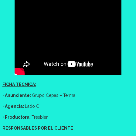
FICHA TÉCNICA:
• Anunciante:
Grupo Cepas – Terma
• Agencia:
Lado C
• Productora:
Tresbien
RESPONSABLES POR EL CLIENTE