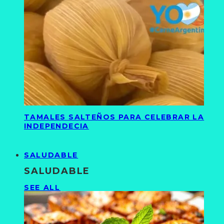
TAMALES SALTEÑOS PARA CELEBRAR LA
INDEPENDECIA
SALUDABLE
SALUDABLE
SEE ALL