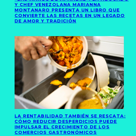
Y CHEF VENEZOLANA MARIANNA
MONTANARO PRESENTA UN LIBRO QUE
CONVIERTE LAS RECETAS EN UN LEGADO
DE AMOR Y TRADICIÓN
LA RENTABILIDAD TAMBIÉN SE RESCATA:
CÓMO REDUCIR DESPERDICIOS PUEDE
IMPULSAR EL CRECIMIENTO DE LOS
COMERCIOS GASTRONÓMICOS