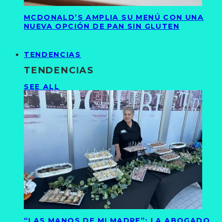
MCDONALD’S AMPLIA SU MENÚ CON UNA
NUEVA OPCIÓN DE PAN SIN GLUTEN
TENDENCIAS
TENDENCIAS
SEE ALL
“LAS MANOS DE MI MADRE”: LA ABOGADO