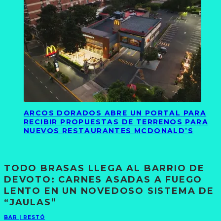
ARCOS DORADOS ABRE UN PORTAL PARA
RECIBIR PROPUESTAS DE TERRENOS PARA
NUEVOS RESTAURANTES MCDONALD’S
TODO BRASAS LLEGA AL BARRIO DE
DEVOTO: CARNES ASADAS A FUEGO
LENTO EN UN NOVEDOSO SISTEMA DE
“JAULAS”
BAR | RESTÓ