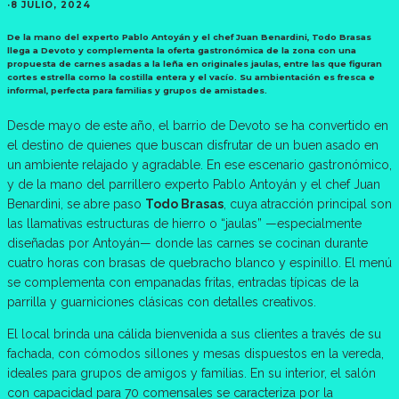
·
8 JULIO, 2024
De la mano del experto Pablo Antoyán y el chef Juan Benardini, Todo Brasas
llega a Devoto y complementa la oferta gastronómica de la zona con una
propuesta de carnes asadas a la leña en originales jaulas, entre las que figuran
cortes estrella como la costilla entera y el vacío. Su ambientación es fresca e
informal, perfecta para familias y grupos de amistades.
Desde mayo de este año, el barrio de Devoto se ha convertido en
el destino de quienes que buscan disfrutar de un buen asado en
un ambiente relajado y agradable. En ese escenario gastronómico,
y de la mano del parrillero experto Pablo Antoyán y el chef Juan
Benardini, se abre paso
Todo Brasas
, cuya atracción principal son
las llamativas estructuras de hierro o “jaulas” —especialmente
diseñadas por Antoyán— donde las carnes se cocinan durante
cuatro horas con brasas de quebracho blanco y espinillo. El menú
se complementa con empanadas fritas, entradas típicas de la
parrilla y guarniciones clásicas con detalles creativos.
El local brinda una cálida bienvenida a sus clientes a través de su
fachada, con cómodos sillones y mesas dispuestos en la vereda,
ideales para grupos de amigos y familias. En su interior, el salón
con capacidad para 70 comensales se caracteriza por la