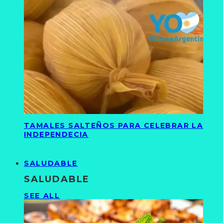
TAMALES SALTEÑOS PARA CELEBRAR LA
INDEPENDECIA
SALUDABLE
SALUDABLE
SEE ALL