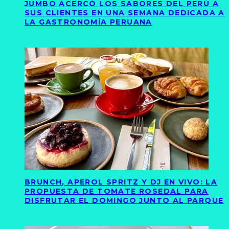
JUMBO ACERCÓ LOS SABORES DEL PERÚ A
SUS CLIENTES EN UNA SEMANA DEDICADA A
LA GASTRONOMÍA PERUANA
BRUNCH, APEROL SPRITZ Y DJ EN VIVO: LA
PROPUESTA DE TOMATE ROSEDAL PARA
DISFRUTAR EL DOMINGO JUNTO AL PARQUE