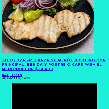
TODO BRASAS LANZA SU MENÚ EJECUTIVO CON
PRINCIPAL, BEBIDA Y POSTRE O CAFÉ PARA EL
MEDIODÍA POR $20 000
BAR | RESTÓ
·
18 AGOSTO, 2025