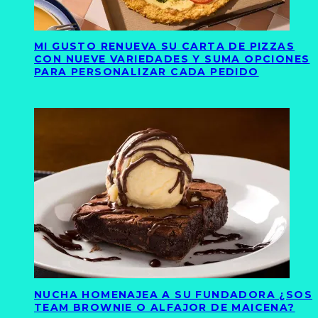
MI GUSTO RENUEVA SU CARTA DE PIZZAS
CON NUEVE VARIEDADES Y SUMA OPCIONES
PARA PERSONALIZAR CADA PEDIDO
NUCHA HOMENAJEA A SU FUNDADORA ¿SOS
TEAM BROWNIE O ALFAJOR DE MAICENA?