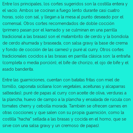
Entre los principales, los cortes sugeridos son la costilla entera y
el vacío. Ambos se cocinan a fuego lento durante casi cuatro
horas, solo con sal, y llegan a la mesa al punto deseado por el
comensal. Otros cortes recomendados de doble cocción
(primero pasan por el kamado y se culminan en una parrilla
tradicional a las brasas) son el matambrito de cerdo y la bondiola
de cerdo ahumada y braseada, con salsa gravy (a base de crema
y fondo de cocción de las carnes) y puré al curry. Otros cortes
tradicionales cocidos a las brasas en parrilla clásica son: la entraña
(completa o media porción), el bife de chorizo, el ojo de bife y el
asado banderita.
Entre las guarniciones, cuentan con batatas fritas con miel de
tomillo, caponata siciliana (con vegetales, aceitunas y alcaparras
salteadas), puré de papas al curry con aceite de oliva, verduras a
la plancha, huevo de campo a la plancha y ensalada de rúcula con
tomates cherry y cebolla morada. También se ofrecen carnes en
otras cocciones y que salen con su propia guarnición, como la
costilla “hacha” sellada a las brasas y cocida en el horno, que se
sirve con una salsa gravy y un cremoso de papas).